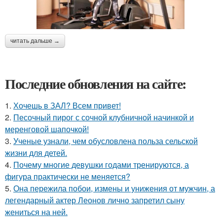
читать дальше →
Последние обновления на сайте:
1.
Хочешь в ЗАЛ? Всем привет!
2.
Песочный пирог с сочной клубничной начинкой и
меренговой шапочкой!
3.
Ученые узнали, чем обусловлена польза сельской
жизни для детей.
4.
Почему многие девушки годами тренируются, а
фигура практически не меняется?
5.
Она пережила побои, измены и унижения от мужчин, а
легендарный актер Леонов лично запретил сыну
жениться на ней.