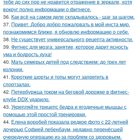
тебе до сих пор не нравится отражение в зеркале, хотя
вокруг полно информации о фитнесе.
36.
Как всё на самом деле складывалось - шаг за шагом.
37.
Привет. Добро добро пожаловать в мой инста мир.
познакомимся ближе, я обновлю информацию о себе.
38.
Не существует универсального рецепта активности.
39.
Фитнес для мозга: занятие, которое дарит ясность
ума и бодрость духа!
40.
Мать семерых детей под следствием: до трех лет
колонии.
41.
Короткие шорты и топы могут запретить в
спортзалах.
42.
Петербуржца током на беговой дорожке в фитнес-
клубе DDX ударило.
43.
Укрепляйте трицепс бедра и ягодичные мышцы с
помощью этой простой тренировки.
44.
Елена воробей показала редкое фото с 22-летней
дочерью Софией лебенбаум, недавно перенёсшей
очередную операцию из-за проблем со здоровьем.