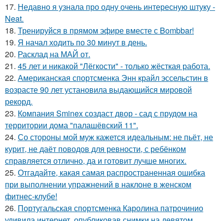
17.
Недавно я узнала про одну очень интересную штуку -
Neat.
18.
Тренируйся в прямом эфире вместе с Bombbar!
19.
Я начал ходить по 30 минут в день.
20.
Расклад на МАЙ от.
21.
45 лет и никакой "Лёгкости" - только жёсткая работа.
22.
Американская спортсменка Энн крайл эссельстин в
возрасте 90 лет установила выдающийся мировой
рекорд.
23.
Компания Sminex создаст двор - сад с прудом на
территории дома "палашёвский 11".
24.
Со стороны мой муж кажется идеальным: не пьёт, не
курит, не даёт поводов для ревности, с ребёнком
справляется отлично, да и готовит лучше многих.
25.
Отгадайте, какая самая распространенная ошибка
при выполнении упражнений в наклоне в женском
фитнес-клубе!
26.
Португальская спортсменка Каролина патрочинио
удивила интернет, опубликовав снимки на девятом