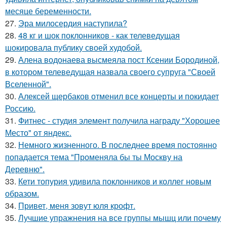
месяце беременности.
27.
Эра милосердия наступила?
28.
48 кг и шок поклонников - как телеведущая
шокировала публику своей худобой.
29.
Алена водонаева высмеяла пост Ксении Бородиной,
в котором телеведущая назвала своего супруга "Своей
Вселенной".
30.
Алексей щербаков отменил все концерты и покидает
Россию.
31.
Фитнес - студия элемент получила награду "Хорошее
Место" от яндекс.
32.
Немного жизненного. В последнее время постоянно
попадается тема "Променяла бы ты Москву на
Деревню".
33.
Кети топурия удивила поклонников и коллег новым
образом.
34.
Привет, меня зовут юля крофт.
35.
Лучшие упражнения на все группы мышц или почему