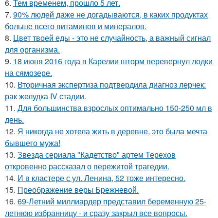
6.
Тем временем, прошло 5 лет.
7.
90% людей даже не догадываются, в каких продуктах
больше всего витаминов и минералов.
8.
Цвет твоей еды - это не случайность, а важный сигнал
для организма.
9.
18 июня 2016 года в Карелии шторм перевернул лодки
на сямозере.
10.
Вторичная экспертиза подтвердила диагноз лерчек:
рак желудка IV стадии.
11.
Для большинства взрослых оптимально 150-250 мл в
день.
12.
Я никогда не хотела жить в деревне, это была мечта
бывшего мужа!
13.
Звезда сериала "Кадетство" артем Терехов
откровенно рассказал о пережитой трагедии.
14.
И в кластере с ул. Ленина, 52 тоже интересно.
15.
Преображение веры Брежневой.
16.
69-Летний миллиардер представил беременную 25-
летнюю избранницу - и сразу закрыл все вопросы.