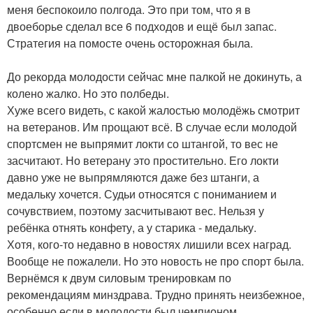
меня беспокоило полгода. Это при том, что я в
двоеборье сделал все 6 подходов и ещё был запас.
Стратегия на помосте очень осторожная была.
До рекорда молодости сейчас мне палкой не докинуть, а
колено жалко. Но это полбеды.
Хуже всего видеть, с какой жалостью молодёжь смотрит
на ветеранов. Им прощают всё. В случае если молодой
спортсмен не выпрямит локти со штангой, то вес не
засчитают. Но ветерану это простительно. Его локти
давно уже не выпрямляются даже без штанги, а
медальку хочется. Судьи относятся с пониманием и
сочувствием, поэтому засчитывают вес. Нельзя у
ребёнка отнять конфету, а у старика - медальку.
Хотя, кого-то недавно в новостях лишили всех наград.
Вообще не пожалели. Но это новость не про спорт была.
Вернёмся к двум силовым тренировкам по
рекомендациям минздрава. Трудно принять неизбежное,
особенно если в молодости был чемпионом.