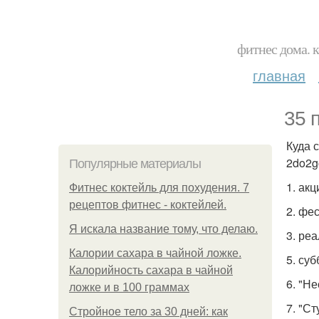
фитнес дома. 
главная
35 
Куда 
2do2go
Популярные материалы
1. ак
Фитнес коктейль для похудения. 7
рецептов фитнес - коктейлей.
2. фе
Я искала название тому, что делаю.
3. реа
Калории сахара в чайной ложке.
5. су
Калорийность сахара в чайной
6. "Н
ложке и в 100 граммах
7. "С
Стройное тело за 30 дней: как