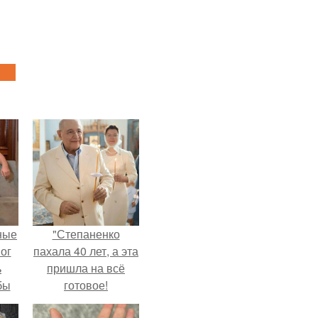
ные
"Степаненко
мог
пахала 40 лет, а эта
ь
пришла на всё
бы
готовое!