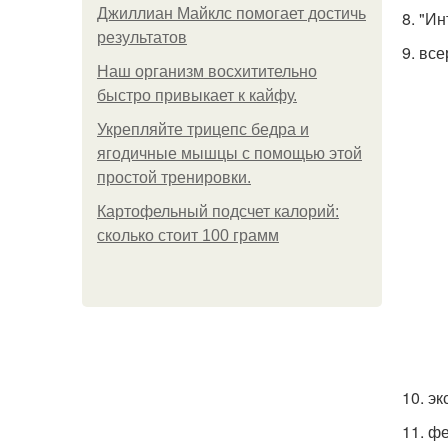
Джиллиан Майклс помогает достичь
8. "И
результатов
9. вс
Наш организм восхитительно
быстро привыкает к кайфу.
Укрепляйте трицепс бедра и
ягодичные мышцы с помощью этой
простой тренировки.
Картофельный подсчет калорий:
сколько стоит 100 грамм
10. эк
11. ф