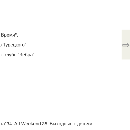
 Время".
⇨
р Турецкого".
с-клубе "Зебра".
ита"34. Art Weekend 35. Выходные с детьми.