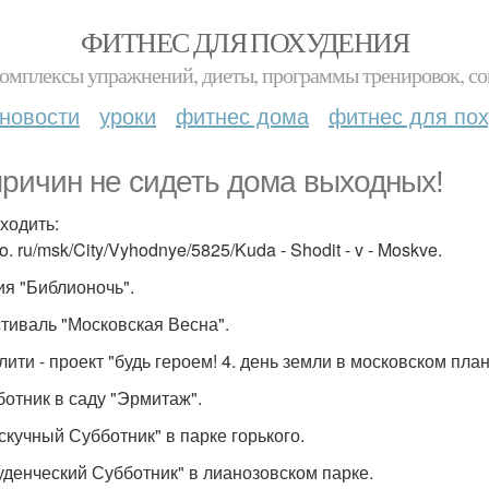
ФИТНЕС ДЛЯ ПОХУДЕНИЯ
комплексы упражнений, диеты, программы тренировок, со
новости
уроки
фитнес дома
фитнес для по
причин не сидеть дома выходных!
сходить:
. ru/msk/City/Vyhodnye/5825/Kuda - Shodit - v - Moskve.
ция "Библионочь".
стиваль "Московская Весна".
лити - проект "будь героем! 4. день земли в московском пла
бботник в саду "Эрмитаж".
ескучный Субботник" в парке горького.
туденческий Субботник" в лианозовском парке.