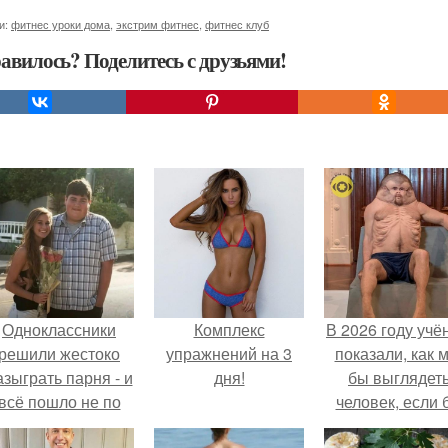
и:
фитнес уроки дома
,
экстрим фитнес
,
фитнес клуб
авилось? Поделитесь с друзьями!
Одноклассники
Комплекс
В 2026 году учё
решили жестоко
упражнений на 3
показали, как 
азыграть парня - и
дня!
бы выглядет
всё пошло не по
человек, если 
плану.
его тело