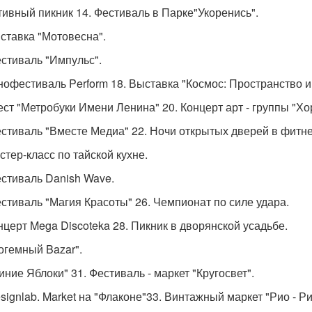
ктивный пикник 14. Фестиваль в Парке"Укоренись".
ыставка "Мотовесна".
естиваль "Импульс".
инофестиваль Perform 18. Выставка "Космос: Пространство и
вест "Метробуки Имени Ленина" 20. Концерт арт - группы "Хо
естиваль "Вместе Медиа" 22. Ночи открытых дверей в фитне
стер-класс по тайской кухне.
естиваль Danish Wave.
естиваль "Магия Красоты" 26. Чемпионат по силе удара.
онцерт Mega Discoteka 28. Пикник в дворянской усадьбе.
Богемный Bazar".
иние Яблоки" 31. Фестиваль - маркет "Кругосвет".
esignlab. Market на "Флаконе"33. Винтажный маркет "Рио - Р