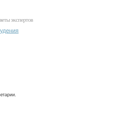
веты экспертов
худения
нетарии.