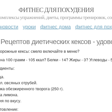
ФИТНЕС ДЛЯ ПОХУДЕНИЯ
комплексы упражнений, диеты, программы тренировок, со
новости
уроки
фитнес дома
фитнес для по
. Рецептов диетических кексов - удо
творожные кексы: смело включайте в меню?
на 100 грамм - 105 ккал? Белки - 14? Жиры - 3? Углеводы - 
диенты:
ца.
. л. овсяных отрубей.
чка обезжиренного творога (250 г).
ра лимона.
ия по вкусу.
товление: