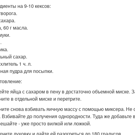
диенты на 9-10 кексов:
творога.
сахара.
, 60 г масла.
муки.
.
ика.
ьный сахар.
литель 1 ч. л.
ная пудра для посыпки.
товление:
бейте яйца с сахаром в пену в достаточно объемной миске. 
ните в отдельной миске и перетрите.
чните снова взбивать яичную массу с помощью миксера. Не
. Взбивайте до получения однородности. Туда же добавьте 
ешайте - уже просто вилкой или ложкой.
ючите духовку и дайте ей разогреться до 180 градусов.