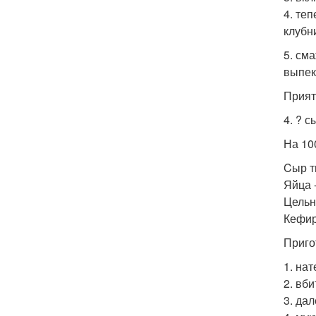
4. те
клубн
5. см
выпек
Прият
4. ? 
На 100
Cыр т
Яйца -
Цельно
Кефир 
Приго
1. на
2. вб
3. да