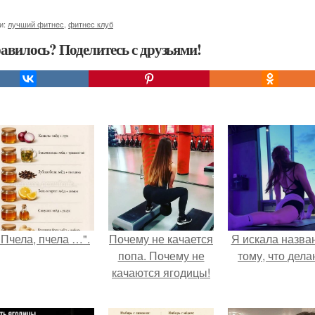
и:
лучший фитнес
,
фитнес клуб
авилось? Поделитесь с друзьями!
"Пчела, пчела …".
Почему не качается
Я искала назва
попа. Почему не
тому, что дела
качаются ягодицы!