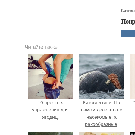
Категори
Понр
Читайте также
10 простых
Китовьи вши. На
-
упражнений для
самом деле это не
ягодиц.
насекомые, а
ракообразные,
относящиеся к