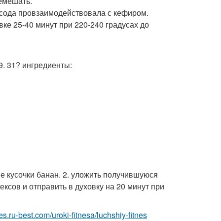
ремешать.
 и сода провзаимодействовала с кефиром.
вке 25-40 минут при 220-240 градусах до
29. 31? ингредиенты:
е кусочки банан. 2. уложить получившуюся
ксов и отправить в духовку на 20 минут при
tnes.ru-best.com/uroki-fitnesa/luchshiy-fitnes