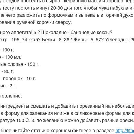
ку с содой просеять в сырно - кефирную массу и хорошо пе
ть тесту постоять минут 20-30 для того чтобы мука набухла
сле чего разложить по формочкам и выпекать в горячей духо
ования румяной корочки сверху.
ного аппетита! 5.? Шоколадно - банановые кексы?
 гр - 195. 74 ккал? Белки - 8. 36? Жиры - 5. 57? Углеводы - 
 100 г.
 - 100 мл.
ые хлопья - 150 г.
- 80 г.
- порошок - 10 г.
н - 2 г.
товление:
е ингредиенты смешать и добавить порезанный на небольши
 в форму для запекания или же в силиконовые формы для ке
ратуре 150 C. 3. по желанию можно добавить разные орехи.
бнее читайте статьи о хорошем фитнесе в разделе
http://fi