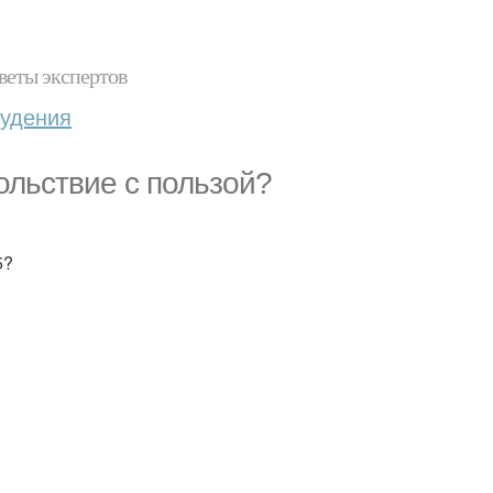
веты экспертов
худения
вольствие с пользой?
5?