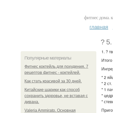
фитнес дома. 
главная
? 5
1. ? 
Популярные материалы
Итого 
Фитнес коктейль для похудения. 7
Ингре
рецептов фитнес - коктейлей.
* 2 яй
Как стать красивой за 30 дней.
* 2 ст
* 1 па
Китайские шарики как способ
* цед
сохранить здоровье, не вставая с
* стев
дивана.
Приго
Valeria Ammirato. Основная