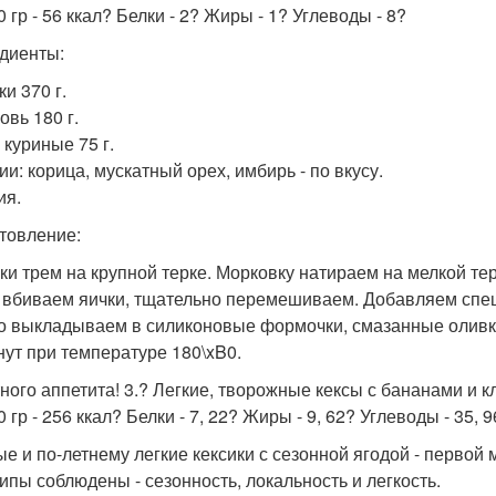
 гр - 56 ккал? Белки - 2? Жиры - 1? Углеводы - 8?
диенты:
ки 370 г.
овь 180 г.
 куриные 75 г.
ии: корица, мускатный орех, имбирь - по вкусу.
ия.
товление:
ки трем на крупной терке. Морковку натираем на мелкой те
 вбиваем яички, тщательно перемешиваем. Добавляем спе
о выкладываем в силиконовые формочки, смазанные оливк
нут при температуре 180\xB0.
ного аппетита! 3.? Легкие, творожные кексы с бананами и 
 гр - 256 ккал? Белки - 7, 22? Жиры - 9, 62? Углеводы - 35, 
е и по-летнему легкие кексики с сезонной ягодой - первой
ипы соблюдены - сезонность, локальность и легкость.