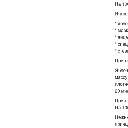
На 100
Ингре
* ябло
* морк
* яйца
* спец
* стев
Приго
Яблоч
массу
плотн
20 ми
Прият
На 100
Нежны
принц