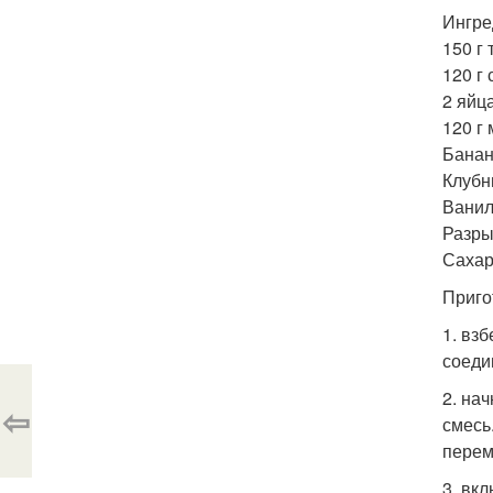
Ингре
150 г 
120 г 
2 яйца
120 г 
Банан
Клубн
Ванил
Разрых
Сахар
Приго
1. вз
соеди
2. на
⇦
смесь
перем
3. вкл