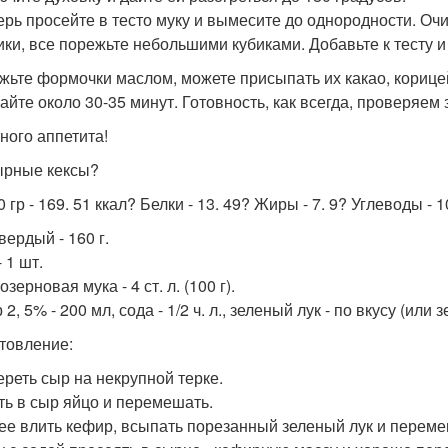
перь просейте в тесто муку и вымесите до однородности. Оч
ики, все порежьте небольшими кубиками. Добавьте к тесту 
ажьте формочки маслом, можете присыпать их какао, корице
айте около 30-35 минут. Готовность, как всегда, проверяем 
ного аппетита!
сырные кексы?
 гр - 169. 51 ккал? Белки - 13. 49? Жиры - 7. 9? Углеводы - 
вердый - 160 г.
 1 шт.
зерновая мука - 4 ст. л. (100 г).
2, 5% - 200 мл, сода - 1/2 ч. л., зеленый лук - по вкусу (или з
товление:
тереть сыр на некрупной терке.
ить в сыр яйцо и перемешать.
лее влить кефир, всыпать порезанный зеленый лук и переме