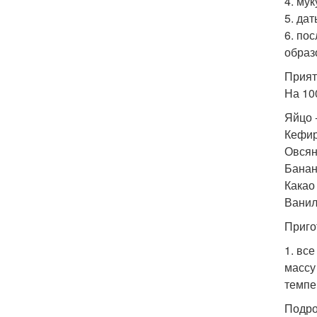
4. му
5. да
6. по
образ
Прият
На 100
Яйцо -
Кефир
Овсян
Банан 
Какао 
Ванили
Приго
1. вс
массу
темпе
Подро