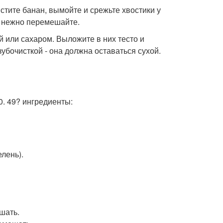
истите банан, вымойте и срежьте хвостики у
и нежно перемешайте.
й или сахаром. Выложите в них тесто и
зубочисткой - она должна оставаться сухой.
10. 49? ингредиенты:
елень).
шать.