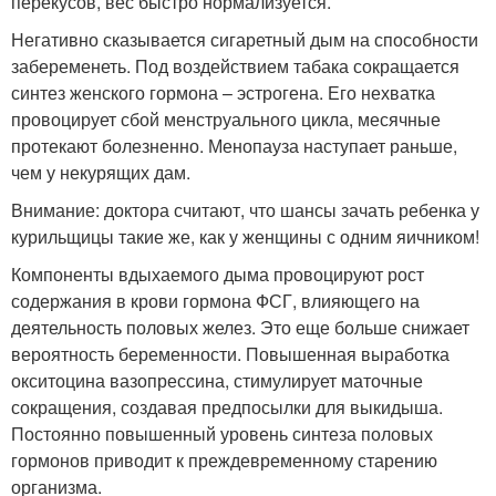
перекусов, вес быстро нормализуется.
Негативно сказывается сигаретный дым на способности
забеременеть. Под воздействием табака сокращается
синтез женского гормона – эстрогена. Его нехватка
провоцирует сбой менструального цикла, месячные
протекают болезненно. Менопауза наступает раньше,
чем у некурящих дам.
Внимание: доктора считают, что шансы зачать ребенка у
курильщицы такие же, как у женщины с одним яичником!
Компоненты вдыхаемого дыма провоцируют рост
содержания в крови гормона ФСГ, влияющего на
деятельность половых желез. Это еще больше снижает
вероятность беременности. Повышенная выработка
окситоцина вазопрессина, стимулирует маточные
сокращения, создавая предпосылки для выкидыша.
Постоянно повышенный уровень синтеза половых
гормонов приводит к преждевременному старению
организма.