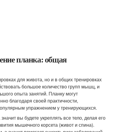
нение планка: общая
ровках для живота, но и в общих тренировках
йствовать большое количество групп мышц, и
льшого опыта занятий. Планку могут
нно благодаря своей практичности,
 популярным упражнением у тренирующихся.
значит вы будете укреплять все тело, делая его
вития мышечного корсета (живот и спина).
 а значит помогает снизить риск заболеваний