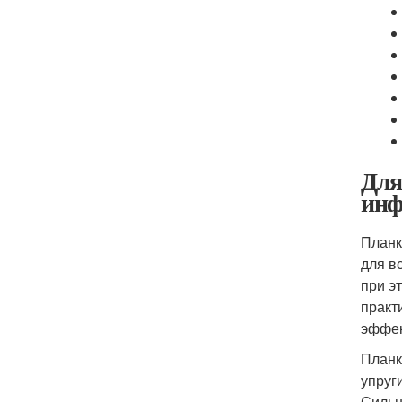
Для
инф
Планк
для в
при э
практ
эффек
Планк
упруг
Сильн