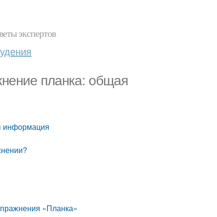
веты экспертов
худения
ажнение планка: общая
ая информация
жнении?
 упражнения «Планка»