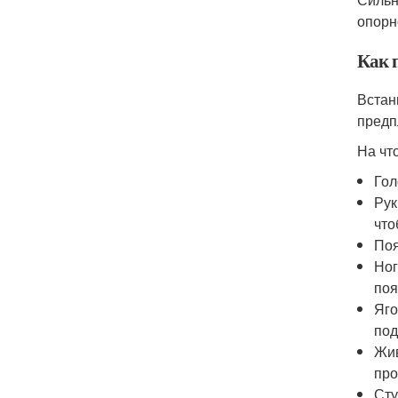
опорн
Как 
Встан
предп
На чт
Гол
Рук
что
Поя
Ног
поя
Яго
под
Жив
про
Сту