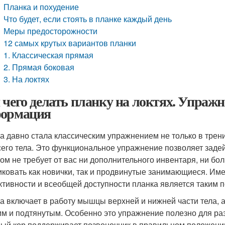
Планка и похудение
Что будет, если стоять в планке каждый день
Меры предосторожности
12 самых крутых вариантов планки
1. Классическая прямая
2. Прямая боковая
3. На локтях
 чего делать планку на локтях. Упраж
ормация
а давно стала классическим упражнением не только в трени
сего тела. Это функциональное упражнение позволяет заде
том не требует от вас ни дополнительного инвентаря, ни бо
иковать как новички, так и продвинутые занимающиеся. Име
тивности и всеобщей доступности планка является таким
а включает в работу мышцы верхней и нижней части тела, а 
им и подтянутым. Особенно это упражнение полезно для раз
ый кор поддерживает позвоночник в правильном положении,