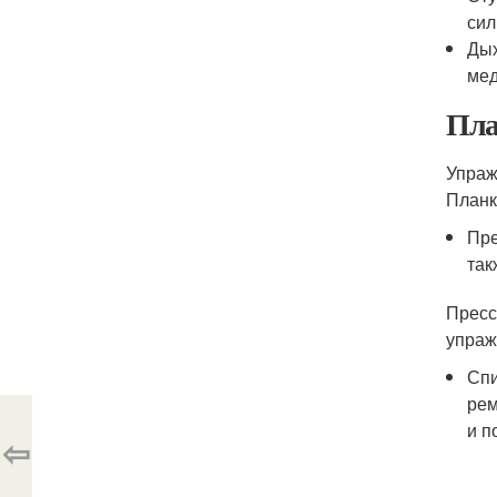
сил
Дых
мед
Пла
Упраж
Планк
Пре
так
Пресс
упраж
Спи
рем
и п
⇦