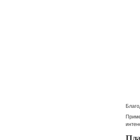
Благо
Приме
интен
Пла