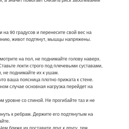
и на 90 градусов и перенесите свой вес на
инию, живот подтянут, мышцы напряжены.
отрите на пол, не поднимайте голову наверх.
 Ставьте локти строго под плечевыми суставами,
, не поднимайте их к ушам.
 что ваша поясница плотно прижата к стене.
ном случае основная нагрузка перейдет на
 уровне со спиной. Не прогибайте таз и не
януть к ребрам. Держите его подтянутым на
айте.
ем ближе их поставите друг к другу, тем