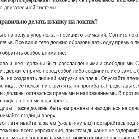
о-двигательной системы.
правильно делать планку на локтях?
ьте на полу в упор лежа – позиция отжиманий. Согните локт
лечья. Все ваше тело должно образовывать одну прямую л
о обратить особое внимание:
ова и шея : должны быть расслабленными и свободными. См
и : держите прямо перед собой либо соедините их в замок.
бы не создавать лишней нагрузки на плечи. Опускайте плечи
сница : ее нельзя ни округлять, ни прогибать. Представьте,
и : должны оставаться прямыми и напряженными. В против
сницу, а не на мышцы пресса.
дицы : также должны быть напряжены и находиться на одном
нимайте ягодицы вверх.
от : втягивайте, а затем (уже втянутым) постарайтесь подт
тяжении всего упражнения, при этом дыхание не задержив
пни : можно соединить вместе, можно немного расставить. Ч