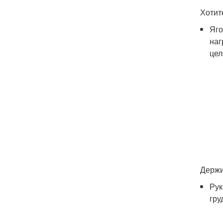
Хотит
Яго
наг
цел
Держи
Рук
гру