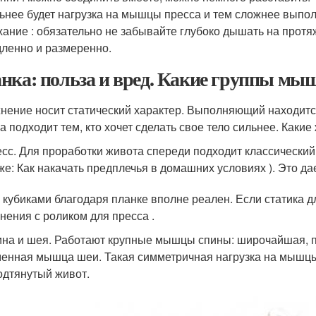
ьнее будет нагрузка на мышцы пресса и тем сложнее выпол
ание : обязательно не забывайте глубоко дышать на прот
ленно и размеренно.
нка: польза и вред. Какие группы мы
нение носит статический характер. Выполняющий находится 
а подходит тем, кто хочет сделать свое тело сильнее. Каки
сс. Для проработки живота спереди подходит классический
же: Как накачать предплечья в домашних условиях ). Это д
 кубиками благодаря планке вполне реален. Если статика д
нения с роликом для пресса .
на и шея. Работают крупные мышцы спины: широчайшая, п
енная мышца шеи. Такая симметричная нагрузка на мышцы
одтянутый живот.