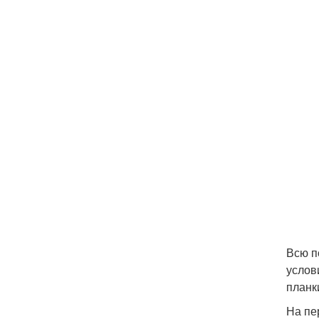
Всю п
услов
планк
На пе