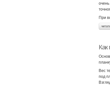
очень
точно
При в
читат
Как
Основ
планк
Вес т
под п
Взгля