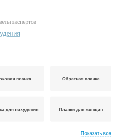
веты экспертов
худения
оковая планка
Обратная планка
ка для похудения
Планки для женщин
Показать все
нка для женщин
Планка на локтях