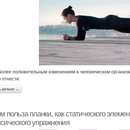
более положительным изменениям в человеческом организ
 отнести:
ь дальше →
м польза планки, как статического элеме
ссического упражнения