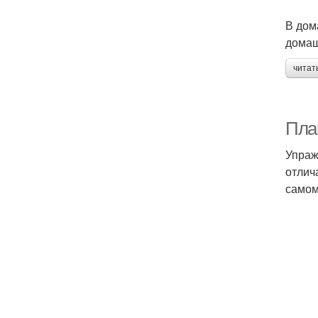
В дом
домаш
читат
Пла
Упраж
отлич
самом