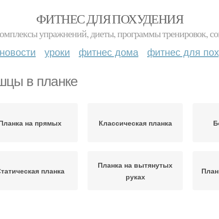
ФИТНЕС ДЛЯ ПОХУДЕНИЯ
комплексы упражнений, диеты, программы тренировок, со
новости
уроки
фитнес дома
фитнес для по
цы в планке
Планка на прямых
Классическая планка
Б
Планка на вытянутых
татическая планка
План
руках
анки для похудения
Планка до и
Пла