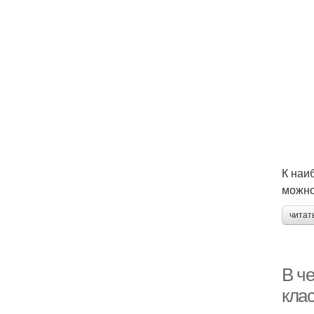
К наи
можно
читат
В че
кла