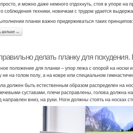
 просто, и можно даже немного отдохнуть, стоя в упоре на п
го соблюдения техники, новичкам с трудом удается выдержа
ыполнении планки важно придерживаться таких принципов
ь дальше →
 правильно делать планку для похудения
ное положение для планки – упор лежа с опорой на носки и
у не на голом полу, а на ковре или специальном гимнастиче
ела должен быть естественным образом распределен на носк
лечевыми суставами, плечи расправлены, голова должна на
д направлен вниз, на руки. Ноги должны стоять на носках ст