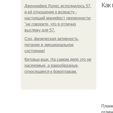
Как 
Дженнифер Лопес исполнилось 57,
и её отношение к возрасту -
настоящий манифест уверенности:
П
"не говорите, что я отлично
выгляжу для 57.
Сон, физическая активность,
питание и эмоциональное
состояние!
Китовьи вши. На самом деле это не
насекомые, а ракообразные,
относящиеся к бокоплавам.
Планк
отлич