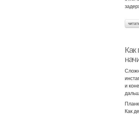
задер
читат
Как
нач
Сложн
инста
и кон
дальш
Планк
Как д