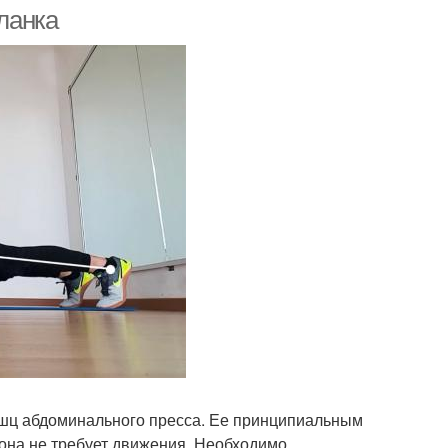
планка
Планка для
Упражнения с планкой
качественной
проработки
енская планка
мышц абдоминального пресса. Ее принципиальным
 она не требует движения. Необходимо