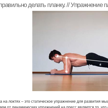
правильно делать планку. // Упражнение 
ланка с вытянутой
Слабые мышцы
ногой
Планка для мужчин
Утренняя планка
Ж
а на локтях – это статическое упражнение для развития 
ием от динамических упражнений на пресс является то, что