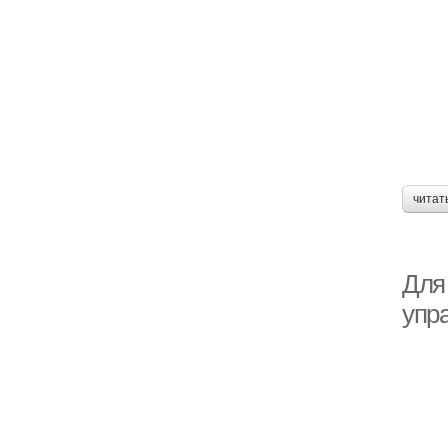
читат
Для
упр