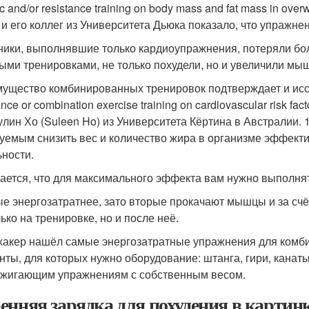
c and/or resistance training on body mass and fat mass in over
s) и его коллег из Университета Дьюка показало, что упражн
ники, выполнявшие только кардиоупражнения, потеряли бо
ыми тренировками, не только похудели, но и увеличили мы
ущество комбинированных тренировок подтверждает и ис
ance or combination exercise training on cardiovascular risk fa
 Сулин Хо (Suleen Ho) из Университета Кёртина в Австралии
уемым снизить вес и количество жира в организме эффект
ьности.
ается, что для максимального эффекта вам нужно выполнят
е энергозатратнее, зато вторые прокачают мышцы и за счё
ько на тренировке, но и после неё.
акер нашёл самые энергозатратные упражнения для комб
нты, для которых нужно оборудование: штанга, гири, канаты
жигающим упражнениям с собственным весом.
енняя зарядка для похудения в картинк