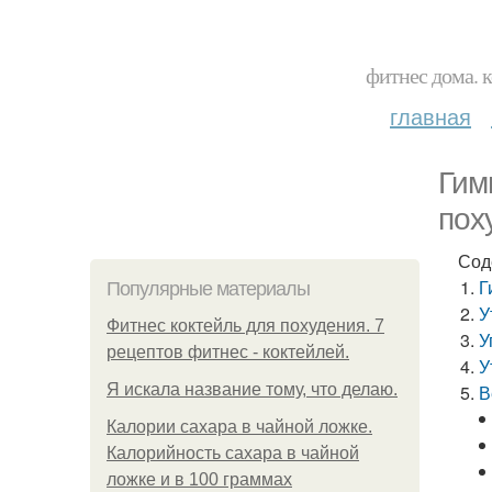
фитнес дома. 
главная
Гим
пох
Сод
Г
Популярные материалы
У
Фитнес коктейль для похудения. 7
У
рецептов фитнес - коктейлей.
У
Я искала название тому, что делаю.
В
Калории сахара в чайной ложке.
Калорийность сахара в чайной
ложке и в 100 граммах