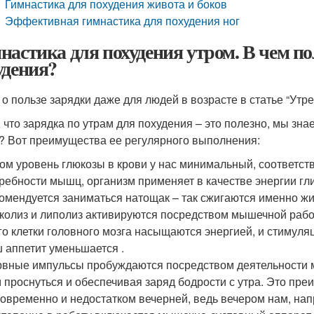
Гимнастика для похудения живота и боков
Эффективная гимнастика для похудения ног
настика для похудения утром. В чем по
удения?
 о пользе зарядки даже для людей в возрасте в статье “Утр
, что зарядка по утрам для похудения – это полезно, мы зна
? Вот преимущества ее регулярного выполнения:
ом уровень глюкозы в крови у нас минимальный, соответст
ребности мышц, организм применяет в качестве энергии гл
омендуется заниматься натощак – так сжигаются именно жир
колиз и липолиз активируются посредством мышечной рабо
го клетки головного мозга насыщаются энергией, и стимуля
 аппетит уменьшается .
вные импульсы пробуждаются посредством деятельности м
 проснуться и обеспечивая заряд бодрости с утра. Это пр
овременно и недостатком вечерней, ведь вечером нам, нап