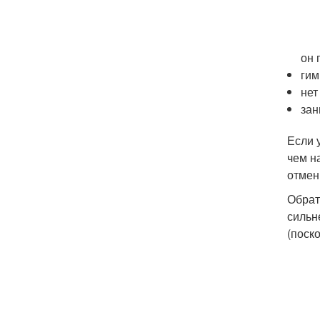
он 
гим
нет
зан
Если 
чем н
отмен
Обрат
сильн
(поск