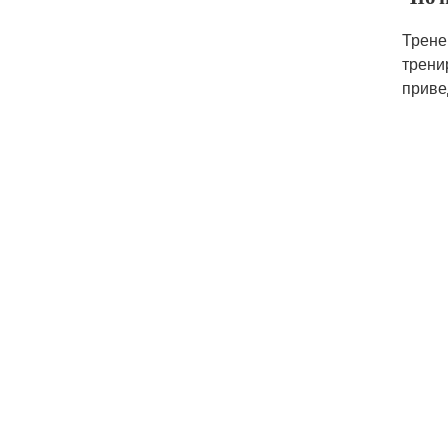
Трене
трени
приве