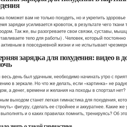
удения
ка поможет вам не только похудеть, но и укрепить здоровье
емя зарядки усиливается кровоток, в результате чего ткан
родом. Так же, вы разогреваете свои связки, суставы, мыш
отавливаете тело для работы) . Человек, который постоянн
 активным в повседневной жизни и не испытывает чрезмерн
ерняя зарядка для похудения: видео в 
ночь
 весь день был удачным, необходимо начинать утро с прият
ению в зеркале. Но что же делать, если «картинка» не ра
дом, а денег, времени и желания на походы в спортзал нет?
ным выходом станет легкая гимнастика для похудения, кото
януть» фигуру, сделать ее стройнее и аккуратнее. Какие 
х выполнять и о каких правилах помнить, тренируясь? Об эт
адо знать о такой гимнастике