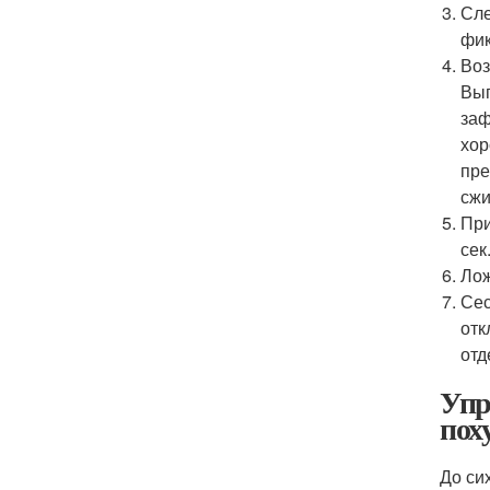
Сле
фик
Воз
Вып
заф
хор
пре
сжи
При
сек
Лож
Сес
отк
отд
Упр
пох
До си