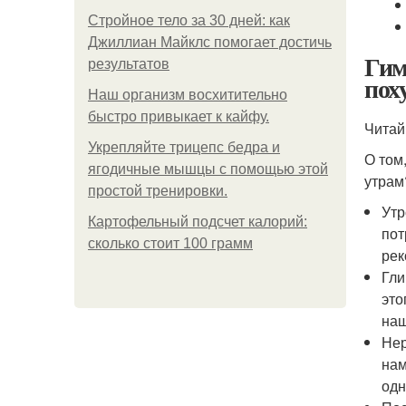
Стройное тело за 30 дней: как
Джиллиан Майклс помогает достичь
Гим
результатов
пох
Наш организм восхитительно
быстро привыкает к кайфу.
Читай
Укрепляйте трицепс бедра и
О том
ягодичные мышцы с помощью этой
утрам
простой тренировки.
Утр
Картофельный подсчет калорий:
пот
сколько стоит 100 грамм
рек
Гли
это
наш
Нер
нам
одн