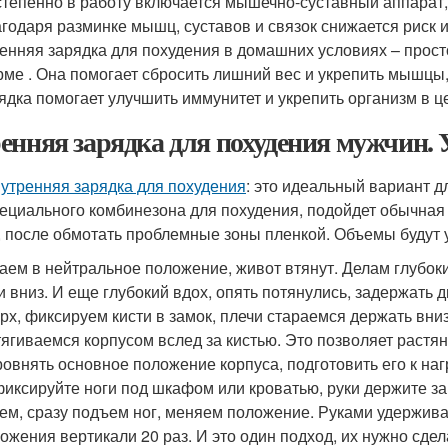
тепенно в работу включается мышечно-суставный аппарат, 
годаря разминке мышц, суставов и связок снижается риск 
енняя зарядка для похудения в домашних условиях – прос
ме . Она помогает сбросить лишний вес и укрепить мышцы, 
ядка помогает улучшить иммунитет и укрепить организм в ц
енняя зарядка для похудения мужчин.
,
утренняя зарядка для похудения
: это идеальный вариант д
пециального комбинезона для похудения, подойдет обычная
, после обмотать проблемные зоны пленкой. Объемы будут 
аем в нейтральное положение, живот втянут. Делам глубоки
и вниз. И еще глубокий вдох, опять потянулись, задержать 
рх, фиксируем кисти в замок, плечи стараемся держать вниз
ягиваемся корпусом вслед за кистью. Это позволяет растя
овнять основное положение корпуса, подготовить его к наг
иксируйте ноги под шкафом или кроватью, руки держите за
ем, сразу подъем ног, меняем положение. Руками удержива
ожения вертикали 20 раз. И это один подход, их нужно сдел