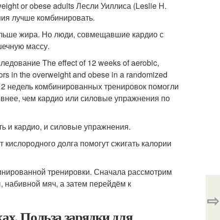
weight or obese adults Лесли Уиллиса (Leslie H.
ения лучше комбинировать.
льше жира. Но люди, совмещавшие кардио с
шечную массу.
следование
The effect of 12 weeks of aerobic,
ctors in the overweight and obese in a randomized
. 12 недель комбинированных тренировок помогли
ивнее, чем кардио или силовые упражнения по
ь и кардио, и силовые упражнения.
т кислородного долга помогут сжигать калории
инированной тренировки. Сначала рассмотрим
, набивной мяч, а затем перейдём к
⇨
ах. Польза зарядки для