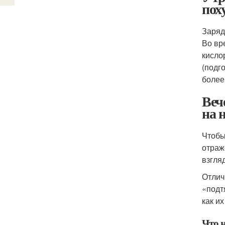
пох
Заряд
Во вр
кисло
(подг
более
Веч
на 
Чтобы
отраж
взгля
Отлич
«подт
как и
Что н