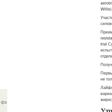
aerobi
Willi
Участ
силов
Преим
resist
trial
испыт
отдел
Получ
Первы
не тол
Лайфх
вариа
⇦
жирос
Утр