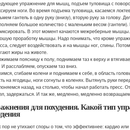
дующее упражнение для мышц, подъем туловища с поворот
сируем ноги. Во время подъема туловища, касаемся локтев
ьмем гантель в одну руку (внизу), вторую руку за голову. Д
олняем большое количество с маленьким весом (гантели). П
иксировать. В этот момент качаются межреберные мышцы.
ошую проработку мышцы. Надо понимать, что кроме упраж
сса, следует воздействовать и на мышцы ног, спины. Пото
гают жиры на животе.
жимаем поясницу к полу, поднимаем таз к верху и втягив
. И расслабляем, опускаем таз вниз.
имся, сгибаем колени и поднимаем к себе, в область голов
ть на ягодицы, ноги согнуты в коленях. Вытянуть руки пер
лоняемся назад, на столько, чтобы начал работать пресс. О
ел, задержаться. И так же, медленно, медленно возвращае
ажнения для похудения. Какой тип уп
удения
х пор не утихают споры о том, что эффективнее: кардио и