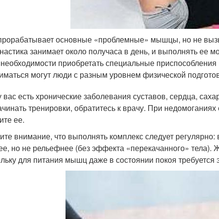
прорабатывает основные «проблемные» мышцы, но не вызы
настика занимает около получаса в день, и выполнять ее м
 необходимости приобретать специальные приспособления
иматься могут люди с разным уровнем физической подготов
у вас есть хронические заболевания суставов, сердца, сах
ачинать тренировки, обратитесь к врачу. При недомоганиях
ите ее.
ите внимание, что выполнять комплекс следует регулярно:
ее, но не рельефнее (без эффекта «перекачанного» тела). 
ольку для питания мышц даже в состоянии покоя требуется э