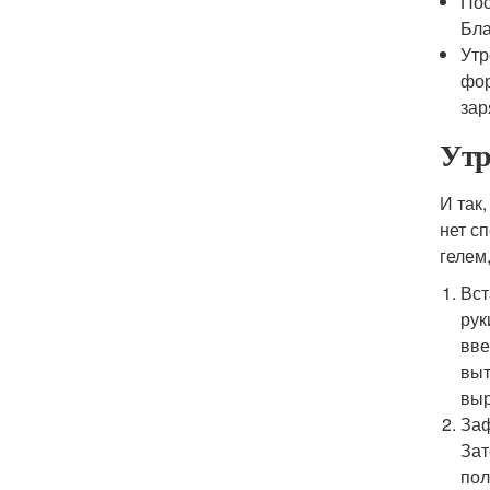
Пос
Бла
Утр
фор
зар
Утр
И так
нет с
гелем
Вст
рук
вве
выт
выр
Заф
Зат
пол