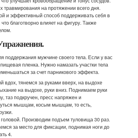
что улучшает кровообращение и тонус сосудов.
их травмирования на протяжении всего дня.
той и эффективный способ поддерживать себя в
что благотворно влияет на фигуру. Также
елом.
 Упражнения.
ля поддержания мужчине своего тела. Если у вас
 пищевая пленка. Нужно намазать участки тела
уменьшаться за счет парникового эффекта.
й вдох, тянемся за руками вверх, на выдохе
дыхание на выдохе, руки вниз. Поднимаем руки
у, таз подкручен, пресс напряжен и
нуться мышцам, косым мышцам, то есть,
рузки.
 головой. Производим подъем туловища 30 раз.
емся за место для фиксации, поднимая ноги до
ать 4.