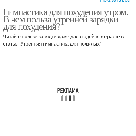
Гимнастика для похудения утром.
Гимнастика для спины
Утренняя гимнастика
В чем польза утренней зарядки
для похудения?
Читай о пользе зарядки даже для людей в возрасте в
статье “Утренняя гимнастика для пожилых” !
Эффективный комплекс