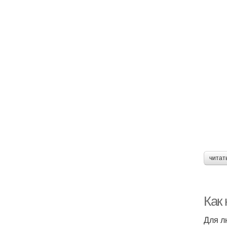
читат
Как
Для л