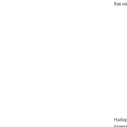
Как н
Набор
внима