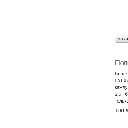
читат
Пол
Белок
на не
кажду
2.5 г
тольк
ТОП-5