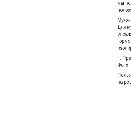
мы по
полож
Мужч
Для м
упраж
гормо
изоли
1. Пр
Фото: 
Польз
на ро