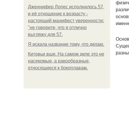
физич
Дженнифер Лопес исполнилось 57,
разли
и её отношение к возрасту -
основ
настоящий манифест уверенности:
именн
"не говорите, что я отлично
выгляжу для 57.
Основ
Я искала название тому, что делаю.
Сущес
разны
Китовьи вши. На самом деле это не
насекомые, а ракообразные,
относящиеся к бокоплавам.