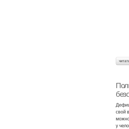
читат
Пол
без
Дефиц
свой в
можно
у чел