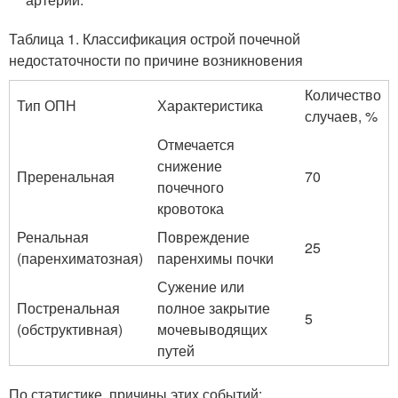
Таблица 1. Классификация острой почечной
недостаточности по причине возникновения
Количество
Тип ОПН
Характеристика
случаев, %
Отмечается
снижение
Преренальная
70
почечного
кровотока
Ренальная
Повреждение
25
(паренхиматозная)
паренхимы почки
Сужение или
Постренальная
полное закрытие
5
(обструктивная)
мочевыводящих
путей
По статистике, причины этих событий: