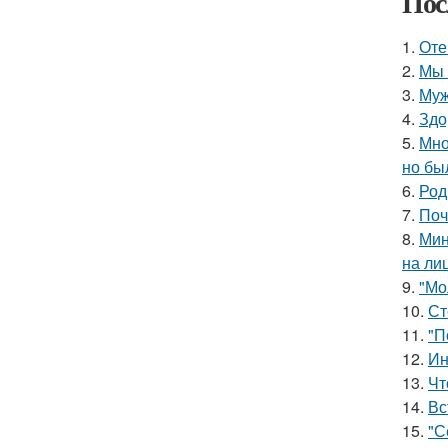
Пос
1.
Оте
2.
Мы 
3.
Муж
4.
Здо
5.
Мно
но бы
6.
Род
7.
Поч
8.
Мин
на ли
9.
"Мо
10.
Ст
11.
"П
12.
Ин
13.
Чт
14.
Вс
15.
"С