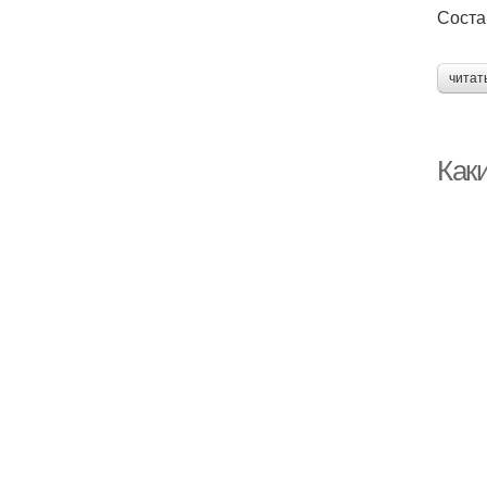
Соста
читат
Каки