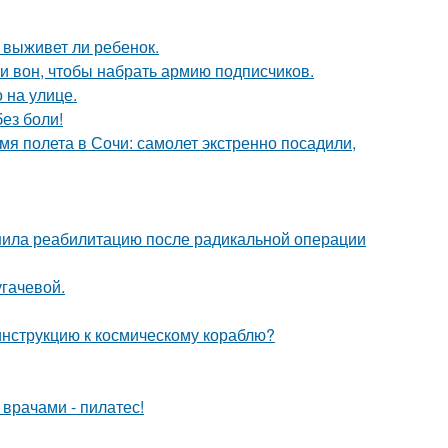
 выживет ли ребенок.
и вон, чтобы набрать армию подписчиков.
 на улице.
ез боли!
мя полета в Сочи: самолет экстренно посадили,
шила реабилитацию после радикальной операции
гачевой.
 инструкцию к космическому кораблю?
врачами - пилатес!