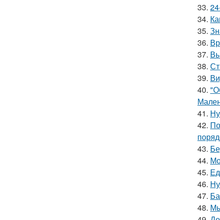
33.
24
34.
Ка
35.
Зн
36.
Вр
37.
Вы
38.
Ст
39.
Ви
40.
"О
Мален
41.
Ну
42.
По
поряд
43.
Бе
44.
Мо
45.
Ед
46.
Ну
47.
Ба
48.
Мы
49.
До