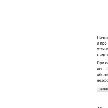
Почки
и про
отечн
жидко
При о
день 
обезв
неэфф
читат