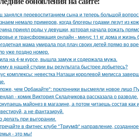
ледние обновления на сайте:
ц занялся перевоспитанием сына и теперь большой вопрос
знаем немало примеров, когда блогеры годами лезут из кож
чина принял роды у девушки, которая начала рожать прямо
ровье и трансформация онлайн - минус 11 кг дома и жизнь б
годетная мама умирала под плач своих детей прямо во вре
ло уже поздно номер.
ила на 4-м курсе, вышла замуж и содержала мужа.
ему в нашей студии вы результата быстрее добьетесь?
ус комплексы: невестка Наташи королевой мелисса завер
це.
ложе, чем Орбакайте": поклонники высмеяли новое лицо Пу
ендап - комик Виктория Складчикова рассказала о разводе.
окупаешь майонез в магазине, а потом читаешь состав как
вестируй, а не фантазируй.
о делать при выгорании.
тречайте в фитнес клубе "Триумф" направление, созданное 
емья - это мы!