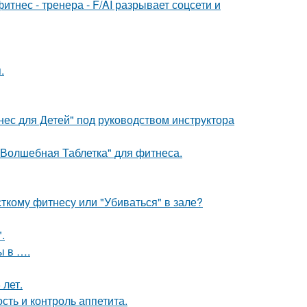
нес - тренера - F/AI разрывает соцсети и
.
нес для Детей" под руководством инструктора
"Волшебная Таблетка" для фитнеса.
сткому фитнесу или "Убиваться" в зале?
.
ы в ….
 лет.
сть и контроль аппетита.