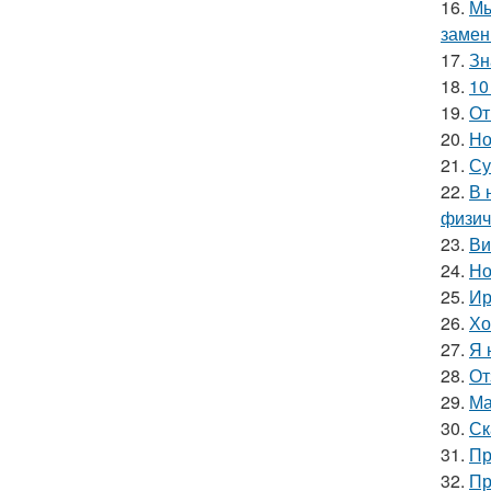
16.
Мы
замен
17.
Зн
18.
10
19.
От
20.
Но
21.
Су
22.
В 
физич
23.
Ви
24.
Но
25.
Ир
26.
Хо
27.
Я 
28.
От
29.
Ма
30.
Ск
31.
Пр
32.
Пр