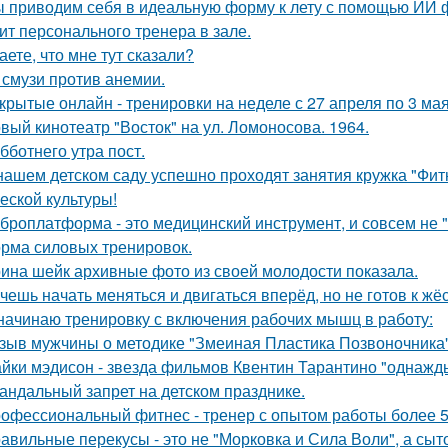
 приводим себя в идеальную форму к лету с помощью ИИ фит
ит персонального тренера в зале.
аете, что мне тут сказали?
 смузи против анемии.
крытые онлайн - тренировки на неделе с 27 апреля по 3 мая
вый кинотеатр "Восток" на ул. Ломоносова. 1964.
бботнего утра пост.
нашем детском саду успешно проходят занятия кружка "Фит
еской культуры!
броплатформа - это медицинский инструмент, и совсем не 
рма силовых тренировок.
ина шейк архивные фото из своей молодости показала.
чешь начать меняться и двигаться вперёд, но не готов к жё
начинаю тренировку с включения рабочих мышц в работу:
зыв мужчины о методике "Змеиная Пластика Позвоночника"
йки мэдисон - звезда фильмов Квентин Тарантино "однажд
андальный запрет на детском празднике.
офессиональный фитнес - тренер с опытом работы более 5
авильные перекусы - это не "Морковка и Сила Воли", а сыто