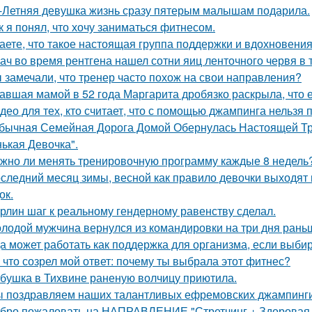
-Летняя девушка жизнь сразу пятерым малышам подарила.
к я понял, что хочу заниматься фитнесом.
аете, что такое настоящая группа поддержки и вдохновени
ач во время рентгена нашел сотни яиц ленточного червя в 
 замечали, что тренер часто похож на свои направления?
авшая мамой в 52 года Маргарита дробязко раскрыла, что е
део для тех, кто считает, что с помощью джампинга нельзя п
бычная Семейная Дорога Домой Обернулась Настоящей Тра
ькая Девочка".
жно ли менять тренировочную программу каждые 8 недель
следний месяц зимы, весной как правило девочки выходят 
ок.
рлин шаг к реальному гендерному равенству сделал.
лодой мужчина вернулся из командировки на три дня рань
а может работать как поддержка для организма, если выбир
 что созрел мой ответ: почему ты выбрала этот фитнес?
бушка в Тихвине раненую волчицу приютила.
 поздравляем наших талантливых ефремовских джампинги
бро пожаловать на НАПРАВЛЕНИЕ "Стретчинг + Здоровая С