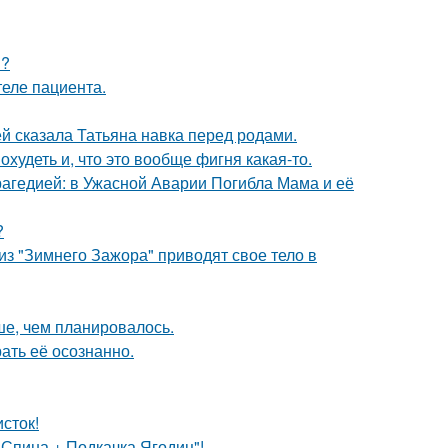
я?
теле пациента.
й сказала Татьяна навка перед родами.
охудеть и, что это вообще фигня какая-то.
гедией: в Ужасной Аварии Погибла Мама и её
?
из "Зимнего Зажора" приводят свое тело в
ше, чем планировалось.
ать её осознанно.
сток!
пина + Подкачка Ягодиц"!