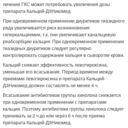
лечение ГКС может потребовать увеличения дозы
препарата Кальций-Д
3
Никомед.
При одновременном применении диуретиков тиазидного
ряда увеличивается риск возникновения
гиперкальциемии, т.к. они увеличивают канальцевую
реабсорбцию кальция. При одновременном применении
тиазидных диуретиков следует регулярно
контролировать содержание кальция в сыворотке крови.
Кальций снижает эффективность левотироксина,
уменьшая его всасывание. Период времени между
приемами левотироксина и препарата Кальций-
Д
3
Никомед должен составлять не менее 4 ч.
Всасывание антибиотиков группы хинолона снижается
при одновременном применении с препаратами
кальция. Поэтому антибиотики группы хинолона следует
принимать за 2 ч до или через 6 ч после приема
препарата Кальций-Д
3
Никомед.