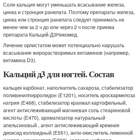
Соли кальция могут уменьшать всасывание железа,
цинка и стронция ранелата. Поэтому препараты железа,
цинка или стронция ранелата следует принимать не
менее чем за 2 ч до или через 2 ч после приема
препарата Кальций-Д
3
Никомед.
Лечение орлистатом может потенциально нарушать
всасывание жирорастворимых витаминов (например,
витамина D
3
).
Кальций д3 для ногтей. Состав
кальция карбонат, наполнитель сахароза, стабилизатор
поливинилпирролидон (Е1201), носитель кроскармелоза
натрия (Е468), стабилизатор крахмал картофельный,
агент антислеживающий магниевая соль стеариновой
кислоты (Е470), ароматизатор натуральный
апельсиновый , агент антислеживающий кремния
диоксид коллоидный (Е551), анти-окислитель лимонной