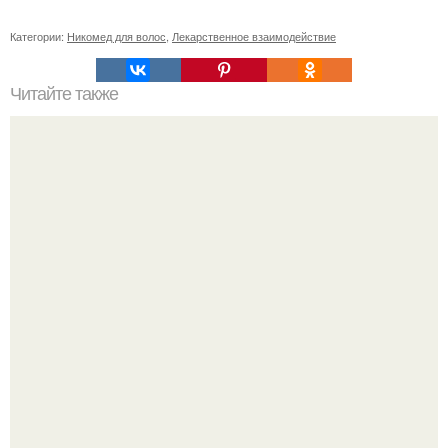
Категории:
Никомед для волос
,
Лекарственное взаимодействие
Читайте также
Фитнес для начинающих и похудения. Топ-50
упражнений стоя для начинающих и для любого
возраста: без прыжков и приседаний (+ план на 5 дней)