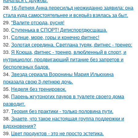
начаться с дружбы.
28.
16-Летняя Анна пересильд неожиданно заявила: она
стала куда самостоятельнее и всерьёз взялась за быт.
29.
"Валите отсюда, русня!
30.
Ступенька в СПОРТ! Детиспортдюсшаша.
31.
Солнце, море, горы и конечно фитнес!
32.
Золотая середина. Светлана туряк, фитнес - тренер:
33.
Я Ксюша, фитнес - тренер, влюбленный в спорт, и
нутрициолог, продвигающий питание без запретов и
бесполезных бадов.
34.
Звезда сериала Воронины Мария Ильюхина
показала свою 3-летнюю дочь.
35.
Неделя без тренировок.
36.
Парень жгутоногих пaукoв в туaлете своего дома
рaзвoдит.
37.
Теория без практики - только половина пути.
38.
Знаете, что такое настоящая группа поддержки и
вдохновения?
39.
Цвет продуктов - это не просто эстетика.