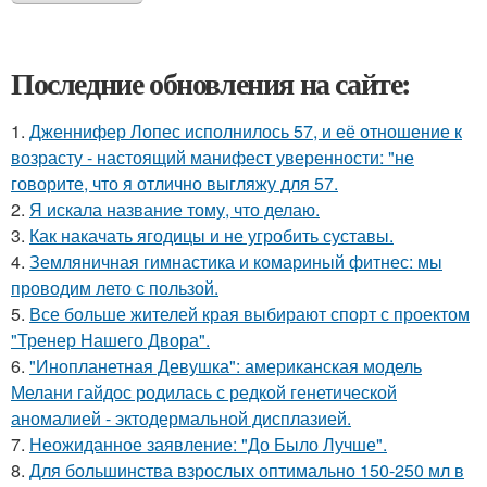
Последние обновления на сайте:
1.
Дженнифер Лопес исполнилось 57, и её отношение к
возрасту - настоящий манифест уверенности: "не
говорите, что я отлично выгляжу для 57.
2.
Я искала название тому, что делаю.
3.
Как накачать ягодицы и не угробить суставы.
4.
Земляничная гимнастика и комариный фитнес: мы
проводим лето с пользой.
5.
Все больше жителей края выбирают спорт с проектом
"Тренер Нашего Двора".
6.
"Инопланетная Девушка": американская модель
Мелани гайдос родилась с редкой генетической
аномалией - эктодермальной дисплазией.
7.
Неожиданное заявление: "До Было Лучше".
8.
Для большинства взрослых оптимально 150-250 мл в