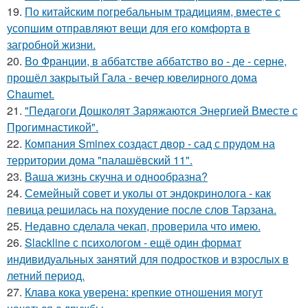
19.
По китайским погребальным традициям, вместе с
усопшим отправляют вещи для его комфорта в
загробной жизни.
20.
Во Франции, в аббатстве аббатство во - де - серне,
прошёл закрытый Гала - вечер ювелирного дома
Chaumet.
21.
"Педагоги Дошколят Заряжаются Энергией Вместе с
Прогимнастикой".
22.
Компания Sminex создаст двор - сад с прудом на
территории дома "палашёвский 11".
23.
Ваша жизнь скучна и однообразна?
24.
Семейный совет и уколы от эндокринолога - как
певица решилась на похудение после слов Тарзана.
25.
Недавно сделала чекап, проверила что имею.
26.
Slackline с психологом - ещё один формат
индивидуальных занятий для подростков и взрослых в
летний период.
27.
Клава кока уверена: крепкие отношения могут