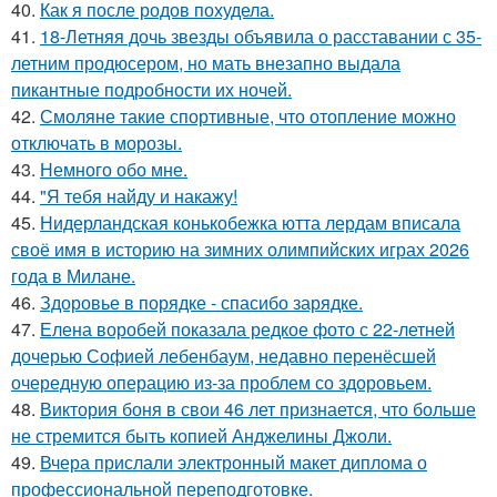
40.
Как я после родов похудела.
41.
18-Летняя дочь звезды объявила о расставании с 35-
летним продюсером, но мать внезапно выдала
пикантные подробности их ночей.
42.
Смоляне такие спортивные, что отопление можно
отключать в морозы.
43.
Немного обо мне.
44.
"Я тебя найду и накажу!
45.
Нидерландская конькобежка ютта лердам вписала
своё имя в историю на зимних олимпийских играх 2026
года в Милане.
46.
Здоровье в порядке - спасибо зарядке.
47.
Елена воробей показала редкое фото с 22-летней
дочерью Софией лебенбаум, недавно перенёсшей
очередную операцию из-за проблем со здоровьем.
48.
Виктория боня в свои 46 лет признается, что больше
не стремится быть копией Анджелины Джоли.
49.
Вчера прислали электронный макет диплома о
профессиональной переподготовке.