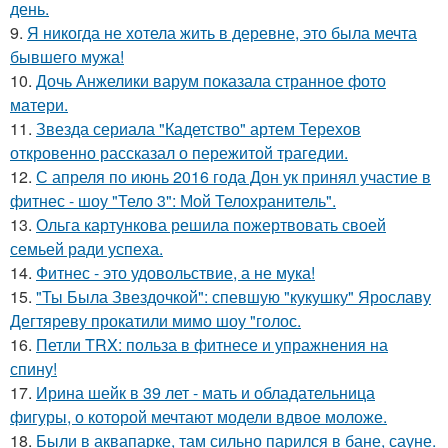
день.
9.
Я никогда не хотела жить в деревне, это была мечта
бывшего мужа!
10.
Дочь Анжелики варум показала странное фото
матери.
11.
Звезда сериала "Кадетство" артем Терехов
откровенно рассказал о пережитой трагедии.
12.
С апреля по июнь 2016 года Дон ук принял участие в
фитнес - шоу "Тело 3": Мой Телохранитель".
13.
Ольга картункова решила пожертвовать своей
семьей ради успеха.
14.
Фитнес - это удовольствие, а не мука!
15.
"Ты Была Звездочкой": спевшую "кукушку" Ярославу
Дегтяреву прокатили мимо шоу "голос.
16.
Петли TRX: польза в фитнесе и упражнения на
спину!
17.
Ирина шейк в 39 лет - мать и обладательница
фигуры, о которой мечтают модели вдвое моложе.
18.
Были в аквапарке, там сильно парился в бане, сауне.