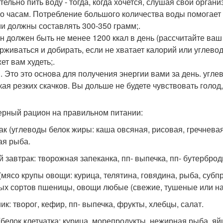
тельно пить воду - тогда, когда хочется, слушая свой орган
по часам. Потребление большого количества воды помогает 
и должны составлять 300-350 грамм;.
н должен быть не менее 1200 ккал в день (рассчитайте ва
рживаться и добирать, если не хватает калорий или углево
ет вам худеть;.
. Это это основа для получения энергии вами за день. угл
кая резких скачков. Вы дольше не будете чувствовать голод, 
рный рацион на правильном питании:
ак (углеводы белок жиры: каша овсяная, рисовая, гречневая
ая рыба.
й завтрак: творожная запеканка, пп- выпечка, пп- бутерброд
(мясо крупы овощи: курица, телятина, говядина, рыба, субпр
ых сортов пшеницы, овощи любые (свежие, тушеные или на
ик: творог, кефир, пп- выпечка, фрукты, хлебцы, салат.
(белок клетчатка: курица, морепродукты, нежирная рыба, яйц