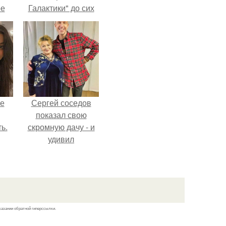
ое
Галактики" до сих
пор вызывает
восхищение.
не
Сергей соседов
показал свою
ь.
скромную дачу - и
удивил
поклонников.
казании обратной гиперссылки.