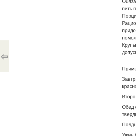
Обяза
пить 
Порци
Рацио
приде
помож
Крупы
допус
⇦
Приме
Завтр
красн
Второ
Обед 
тверд
Полдн
Ужин 