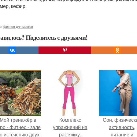
мер, кефир.
и:
фитнес для мозгов
авилось? Поделитесь с друзьями!
Мой тренажёр в
Комплекс
Сон, физическ
ро - фитнес - зале
упражнений на
активность,
о истечению двух
растяжку.
питание и