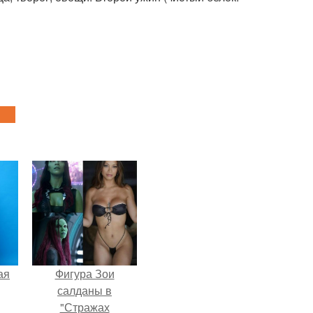
ая
Фигура Зои
салданы в
"Стражах