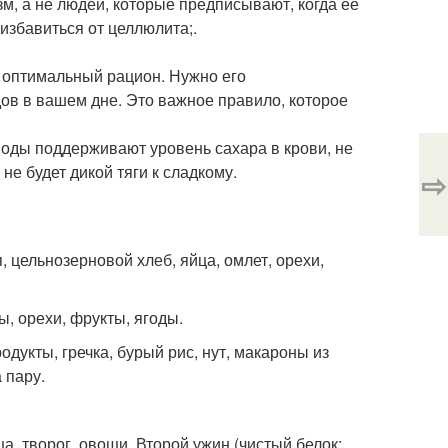
изм, а не людей, которые предписывают, когда ее
избавиться от целлюлита;.
ш оптимальный рацион. Нужно его
дов в вашем дне. Это важное правило, которое
еводы поддерживают уровень сахара в крови, не
не будет дикой тяги к сладкому.
⇨
, цельнозерновой хлеб, яйца, омлет, орехи,
ы, орехи, фрукты, ягоды.
одукты, гречка, бурый рис, нут, макароны из
 пару.
а, творог, овощи. Второй ужин (чистый белок: