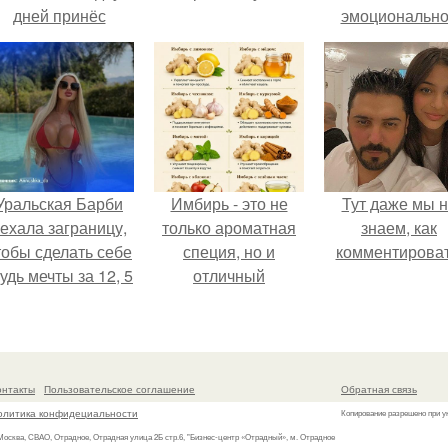
дней принёс
эмоциональн
ощутимый
состояние!
результат.
Уральская Барби
Имбирь - это не
Тут даже мы 
ехала заграницу,
только ароматная
знаем, как
тобы сделать себе
специя, но и
комментироват
удь мечты за 12, 5
отличный
тыс.
ингредиент для
полезных напитков
и блюд.
онтакты
Пользовательское соглашение
Обратная связь
олитика конфидециальности
Копирование разрешено при у
 Москва, СВАО, Отрадное, Отрадная улица 2Б стр.6, "Бизнес-центр «Отрадный», м. Отрадное