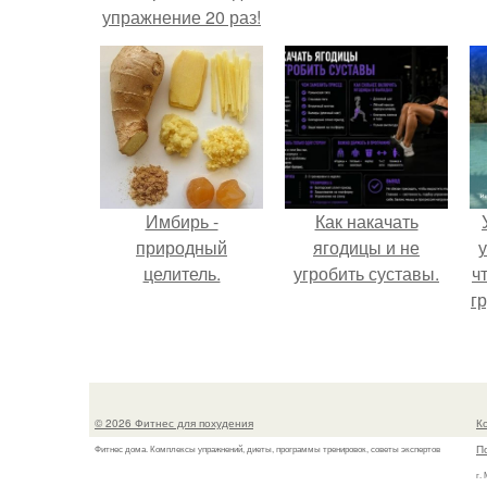
упражнение 20 раз!
Имбирь -
Как накачать
природный
ягодицы и не
у
целитель.
угробить суставы.
ч
гр
© 2026 Фитнес для похудения
К
П
Фитнес дома. Комплексы упражнений, диеты, программы тренировок, советы экспертов
г.