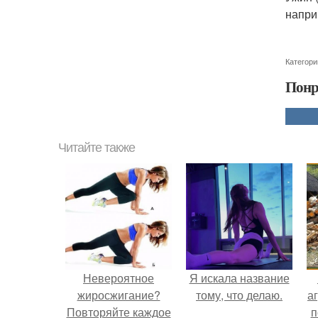
напри
Категори
Понр
Читайте также
Невероятное
Я искала название
жиросжигание?
тому, что делаю.
аг
Повторяйте каждое
п