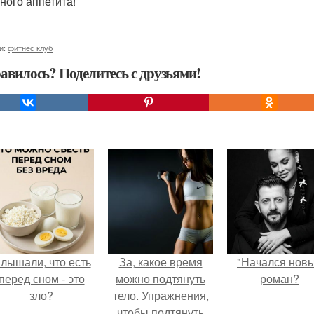
ного аппетита!
и:
фитнес клуб
авилось? Поделитесь с друзьями!
лышали, что есть
За, какое время
"Начался нов
перед сном - это
можно подтянуть
роман?
зло?
тело. Упражнения,
чтобы подтянуть