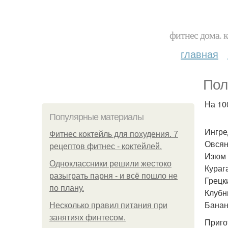
фитнес дома. 
главная
Пол
На 100
Популярные материалы
Ингре
Фитнес коктейль для похудения. 7
Овсян
рецептов фитнес - коктейлей.
Изюм -
Одноклассники решили жестоко
Курага
разыграть парня - и всё пошло не
Грецки
по плану.
Клубни
Банан 
Несколько правил питания при
занятиях финтесом.
Приго