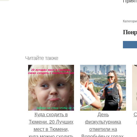
Прият
Категори
Понр
Читайте также
Куда сходить в
День
С
Тюмени. 20 Лучших
физкультурника
мест в Тюмени,
отметили на
куда можно сходить
Воробьёвых горах.