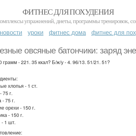
ФИТНЕС ДЛЯ ПОХУДЕНИЯ
комплексы упражнений, диеты, программы тренировок, со
новости
уроки
фитнес дома
фитнес для по
езные овсяные батончики: заряд эне
 грамм - 221. 35 ккал? Б/ж/у - 4. 96/13. 51/21. 51?
диенты:
ые хлопья - 1 ст.
 75 г.
 - 75 г.
е орехи - 150 г.
ка - 150 г.
- 1 шт.
товление: