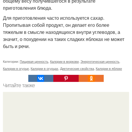
общему весу получившегося в результате
приготовления блюда.
Для приготовления часто используется сахар.
Пропитывая собой продукт, он делает его более
тяжелым в смысле находящихся внутри углеводов, а
значит, о похудении на таких сладких яблоках не может
быть и речи.
Категории:
Пищевая ценность
,
Калории в моркови
,
Энергетическая ценность
,
Калории в огурце
,
Калории в огурцах
,
Диетические свойства
,
Калории в яблоке
Читайте также