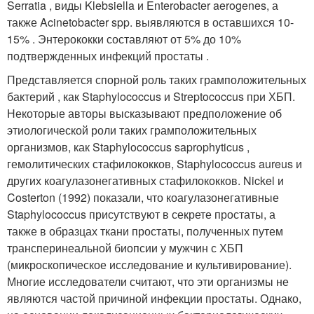
Serratia , виды Klebsiella и Enterobacter aerogenes, а
также Acinetobacter spp. выявляются в оставшихся 10-
15% . Энтерококки составляют от 5% до 10%
подтвержденных инфекций простаты .
Представляется спорной роль таких грамположительных
бактерий , как Staphylococcus и Streptococcus при ХБП.
Некоторые авторы высказывают предположение об
этиологической роли таких грамположительных
организмов, как Staphylococcus saprophyticus ,
гемолитических стафилококков, Staphylococcus aureus и
других коагулазонегативных стафилококков. Nickel и
Costerton (1992) показали, что коагулазонегативные
Staphylococcus присутствуют в секрете простаты, а
также в образцах ткани простаты, полученных путем
трансперинеальной биопсии у мужчин с ХБП
(микроскопическое исследование и культивирование).
Многие исследователи считают, что эти организмы не
являются частой причиной инфекции простаты. Однако,