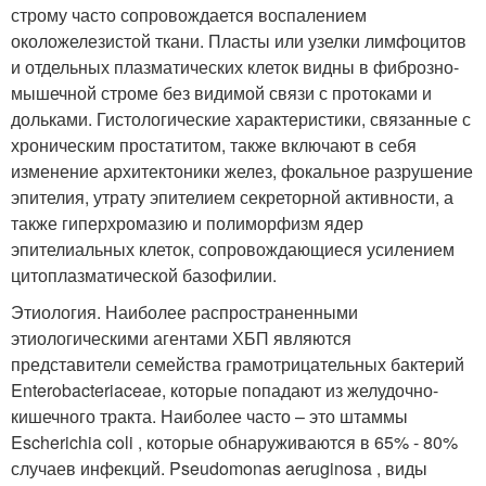
строму часто сопровождается воспалением
околожелезистой ткани. Пласты или узелки лимфоцитов
и отдельных плазматических клеток видны в фиброзно-
мышечной строме без видимой связи с протоками и
дольками. Гистологические характеристики, связанные с
хроническим простатитом, также включают в себя
изменение архитектоники желез, фокальное разрушение
эпителия, утрату эпителием секреторной активности, а
также гиперхромазию и полиморфизм ядер
эпителиальных клеток, сопровождающиеся усилением
цитоплазматической базофилии.
Этиология. Наиболее распространенными
этиологическими агентами ХБП являются
представители семейства грамотрицательных бактерий
Enterobacteriaceae, которые попадают из желудочно-
кишечного тракта. Наиболее часто – это штаммы
Escherichia coli , которые обнаруживаются в 65% - 80%
случаев инфекций. Pseudomonas aeruginosa , виды