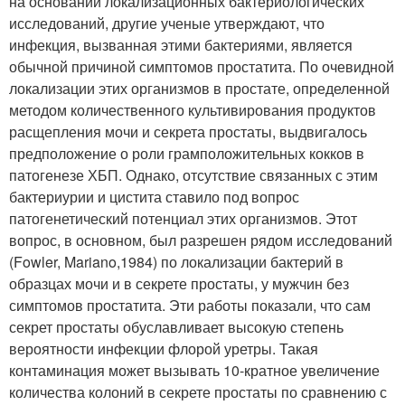
на основании локализационных бактериологических
исследований, другие ученые утверждают, что
инфекция, вызванная этими бактериями, является
обычной причиной симптомов простатита. По очевидной
локализации этих организмов в простате, определенной
методом количественного культивирования продуктов
расщепления мочи и секрета простаты, выдвигалось
предположение о роли грамположительных кокков в
патогенезе ХБП. Однако, отсутствие связанных с этим
бактериурии и цистита ставило под вопрос
патогенетический потенциал этих организмов. Этот
вопрос, в основном, был разрешен рядом исследований
(Fowler, Mariano,1984) по локализации бактерий в
образцах мочи и в секрете простаты, у мужчин без
симптомов простатита. Эти работы показали, что сам
секрет простаты обуславливает высокую степень
вероятности инфекции флорой уретры. Такая
контаминация может вызывать 10-кратное увеличение
количества колоний в секрете простаты по сравнению с