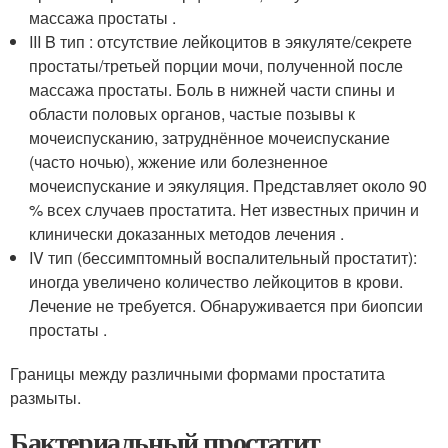
массажа простаты .
III B тип : отсутствие лейкоцитов в эякуляте/секрете
простаты/третьей порции мочи, полученной после
массажа простаты. Боль в нижней части спины и
области половых органов, частые позывы к
мочеиспусканию, затруднённое мочеиспускание
(часто ночью), жжение или болезненное
мочеиспускание и эякуляция. Представляет около 90
% всех случаев простатита. Нет известных причин и
клинически доказанных методов лечения .
IV тип (бессимптомный воспалительный простатит):
иногда увеличено количество лейкоцитов в крови.
Лечение не требуется. Обнаруживается при биопсии
простаты
.
Границы между различными формами простатита
размыты.
Бактериальный простатит