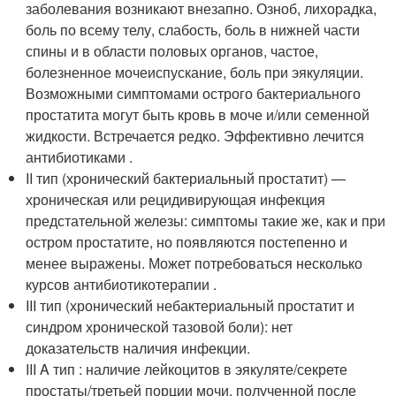
заболевания возникают внезапно. Озноб, лихорадка,
боль по всему телу, слабость, боль в нижней части
спины и в области половых органов, частое,
болезненное мочеиспускание, боль при эякуляции.
Возможными симптомами острого бактериального
простатита могут быть кровь в моче и/или семенной
жидкости. Встречается редко. Эффективно лечится
антибиотиками .
II тип (хронический бактериальный простатит) —
хроническая или рецидивирующая инфекция
предстательной железы: симптомы такие же, как и при
остром простатите, но появляются постепенно и
менее выражены. Может потребоваться несколько
курсов антибиотикотерапии .
III тип (хронический небактериальный простатит и
синдром хронической тазовой боли): нет
доказательств наличия инфекции.
III A тип : наличие лейкоцитов в эякуляте/секрете
простаты/третьей порции мочи, полученной после