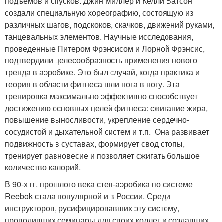
подъемов и спусков. Джин Миллер и Келли Ватсон
создали специальную хореографию, состоящую из
различных шагов, подскоков, скачков, движений руками,
танцевальных элементов. Научные исследования,
проведенные Питером Фрэнсисом и Лорной Фрэнсис,
подтвердили целесообразность применения нового
тренда в аэробике. Это был случай, когда практика и
теория в области фитнеса шли нога в ногу. Эта
тренировка максимально эффективно способствует
достижению основных целей фитнеса: сжигание жира,
повышение выносливости, укрепление сердечно-
сосудистой и дыхательной систем и т.п. Она развивает
подвижность в суставах, формирует свод стопы,
тренирует равновесие и позволяет сжигать большое
количество калорий.
В 90-х гг. прошлого века степ-аэробика по системе
Reebok стала популярной и в России. Среди
инструкторов, русифицировавших эту систему,
проводивших семинары для своих коллег и создавших