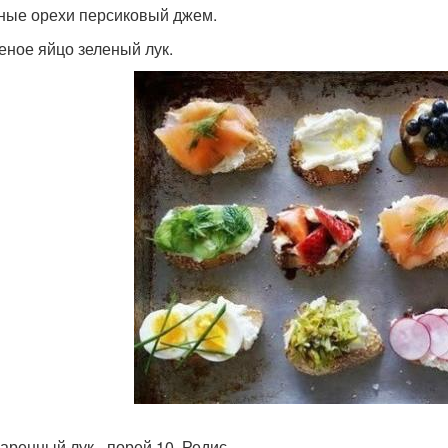
сные орехи персиковый джем.
реное яйцо зеленый лук.
жаренный лук - порей 10. Редис.