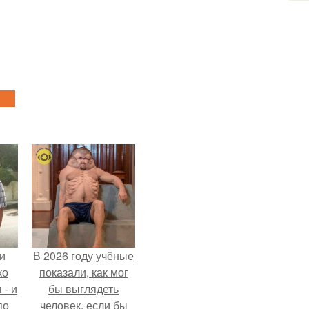
и
В 2026 году учёные
ко
показали, как мог
 - и
бы выглядеть
по
человек, если бы