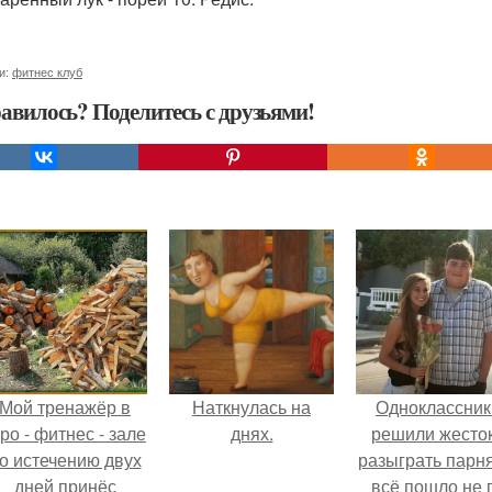
и:
фитнес клуб
авилось? Поделитесь с друзьями!
Мой тренажёр в
Наткнулась на
Одноклассник
ро - фитнес - зале
днях.
решили жесто
о истечению двух
разыграть парня
дней принёс
всё пошло не 