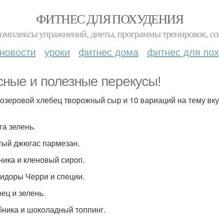
ФИТНЕС ДЛЯ ПОХУДЕНИЯ
комплексы упражнений, диеты, программы тренировок, со
новости
уроки
фитнес дома
фитнес для по
сные и полезные перекусы!
озеровой хлебец творожный сыр и 10 вариаций на тему вку
га зелень.
ртый джюгас пармезан.
рника и кленовый сироп.
мидоры Черри и специи.
рец и зелень.
убника и шоколадный топпинг.