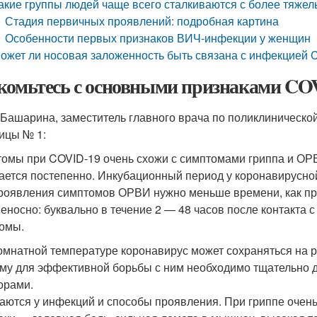
акие группы людей чаще всего сталкиваются с более тяже
Стадия первичных проявлений: подробная картина
Особенности первых признаков ВИЧ-инфекции у женщин
ожет ли носовая заложенность быть связана с инфекцией 
комьтесь с основными признаками COV
Башарина, заместитель главного врача по поликлинической
ицы № 1:
омы при COVID-19 очень схожи с симптомами гриппа и ОРВИ,
ается постепенно. Инкубационный период у коронавирусной
роявления симптомов ОРВИ нужно меньше времени, как прав
еносно: буквально в течение 2 — 48 часов после контакта
омы.
омнатной температуре коронавирус может сохраняться на р
му для эффективной борьбы с ним необходимо тщательно
орами.
аются у инфекций и способы проявления. При гриппе очен