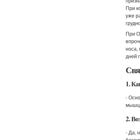
призн
При к
уже р
грудн
При О
впроч
носа,
дней 
Свя
1. К
- Осн
мышца
2. В
- Да,
бесси