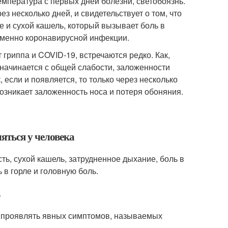
мпература с первых дней болезни, светобоязнь.
з несколько дней, и свидетельствует о том, что
е и сухой кашель, который вызывает боль в
именно коронавирусной инфекции.
гриппа и COVID-19, встречаются редко. Как,
начинается с общей слабости, заложенности
 если и появляется, то только через несколько
озникает заложенность носа и потеря обоняния.
яться у человека
ь, сухой кашель, затрудненное дыхание, боль в
в горле и головную боль.
в
е проявлять явных симптомов, называемых