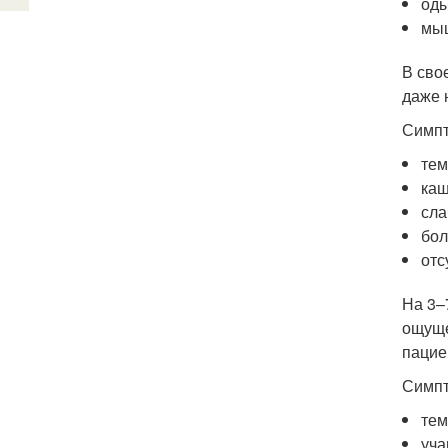
оды
мыш
В сво
даже 
Симпт
тем
каш
сла
бол
отс
На 3–
ощуще
пацие
Симпт
тем
уча