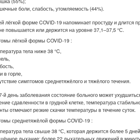
шка (55%);
ечные боли, слабость, утомляемость (44%).
ей лёгкой форме COVID-19 напоминает простуду и длится п
не повышается или держится на уровне 37,1–37,5 °С.
омы лёгкой формы COVID-19 :
пература тела ниже 38 °C,
ель,
бость,
и в горле,
утствие симптомов среднетяжёлого и тяжёлого течения.
7-й день заболевания состояние больного может ухудшиться
ние сдавленности в грудной клетке, температура стабильн
нты отмечают резкие скачки температуры в течение суток.
омы среднетяжёлой формы COVID-19 :
пература тела свыше 38 °С, которая держится более 5 дней
щённое дыхание: более 22 дыхательных движений в минуту