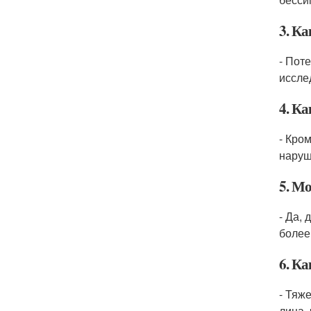
3. К
- Пот
иссле
4. К
- Кро
наруш
5. Мо
- Да,
более
6. К
- Тяж
лица,