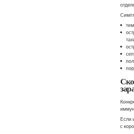
отдел
Симпт
тем
ост
тах
ост
сеп
пол
пор
Ско
зар
Конкр
иммун
Если 
с кор