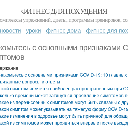
ФИТНЕС ДЛЯ ПОХУДЕНИЯ
комплексы упражнений, диеты, программы тренировок, со
новости
уроки
фитнес дома
фитнес для по
комьтесь с основными признаками C
птомов
ержание
накомьтесь с основными признаками COVID-19: 10 главных
вязанные вопросы и ответы
акой симптом является наиболее распространенным при C
колько времени может затянуться проявление симптомов 
акие из перечисленных симптомов могут быть связаны с д
акой симптом может указывать на тяжелую форму COVID-1
акие изменения в здоровье могут быть причиной для обращ
акой из симптомов может проявиться впервые после выздо