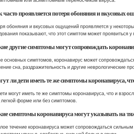
ак часто проявляется потеря обоняния и вкусовых
еря обоняния и вкусовых ощущений проявляется у некотор
дования показывают, что этот симптом может проявиться у
акие другие симптомы могут сопровождать коронави
ме основных симптомов, коронавирус может сопровождаться
ение сна, раздражительность и другие неврологические пр
гут ли дети иметь те же симптомы коронавируса, чт
 дети могут иметь те же симптомы коронавируса, что и взро
 легкой форме или без симптомов.
акие симптомы коронавируса могут указывать на тяж
елое течение коронавируса может сопровождаться сильным
 чувством удушья, слабостью, сильной болью в груди.