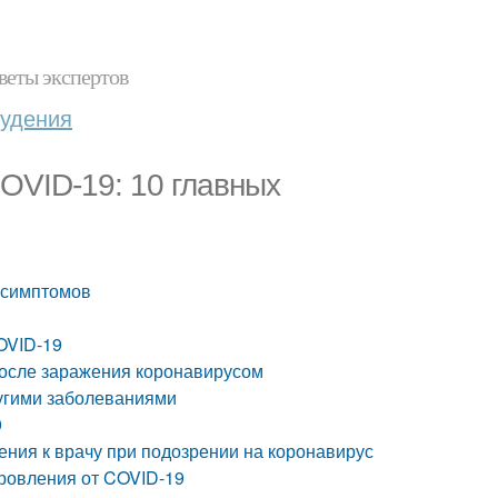
веты экспертов
худения
OVID-19: 10 главных
 симптомов
OVID-19
после заражения коронавирусом
ругими заболеваниями
9
ения к врачу при подозрении на коронавирус
ровления от COVID-19