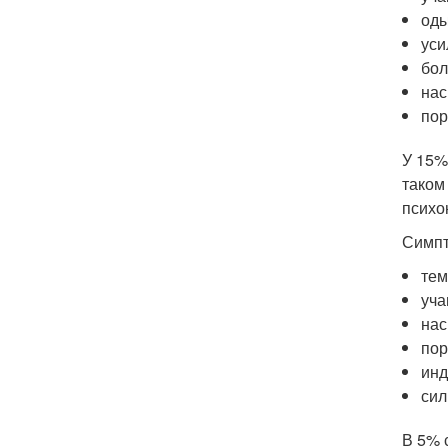
оды
уси
бол
нас
пор
У 15%
таком
психо
Симпт
тем
уча
нас
пор
инд
сил
В 5% 