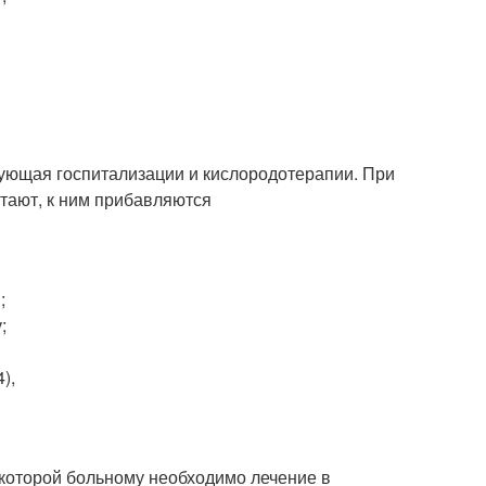
ующая госпитализации и кислородотерапии. При
тают, к ним прибавляются
;
;
),
 которой больному необходимо лечение в