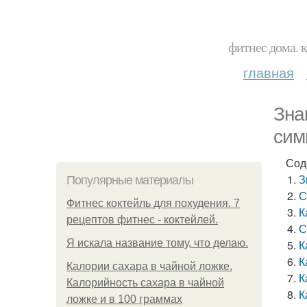
фитнес дома. 
главная
Зна
сим
Сод
З
Популярные материалы
С
Фитнес коктейль для похудения. 7
К
рецептов фитнес - коктейлей.
С
Я искала название тому, что делаю.
К
К
Калории сахара в чайной ложке.
К
Калорийность сахара в чайной
К
ложке и в 100 граммах