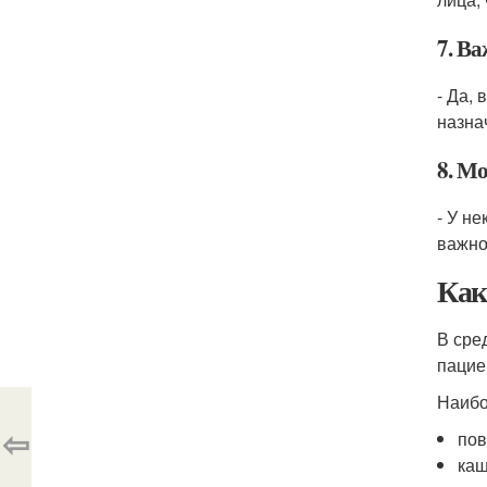
7. В
- Да,
назна
8. Мо
- У н
важно
Как
В сре
пацие
Наибо
⇦
пов
каш