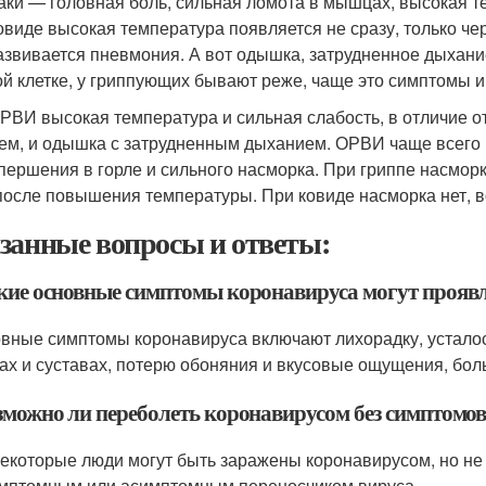
аки — головная боль, сильная ломота в мышцах, высокая те
овиде высокая температура появляется не сразу, только чере
азвивается пневмония. А вот одышка, затрудненное дыхани
ой клетке, у гриппующих бывают реже, чаще это симптомы 
РВИ высокая температура и сильная слабость, в отличие от 
ем, и одышка с затрудненным дыханием. ОРВИ чаще всего 
 першения в горле и сильного насморка. При гриппе насморк,
после повышения температуры. При ковиде насморка нет, в
занные вопросы и ответы:
акие основные симптомы коронавируса могут проявл
овные симптомы коронавируса включают лихорадку, усталост
х и суставах, потерю обоняния и вкусовые ощущения, боль 
озможно ли переболеть коронавирусом без симптомо
 некоторые люди могут быть заражены коронавирусом, но н
мптомным или асимптомным переносчиком вируса.