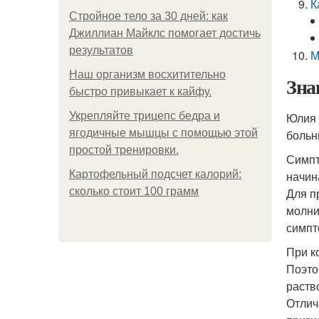
К
Стройное тело за 30 дней: как
Джиллиан Майклс помогает достичь
результатов
М
Наш организм восхитительно
Зна
быстро привыкает к кайфу.
Укрепляйте трицепс бедра и
Юлия 
ягодичные мышцы с помощью этой
больн
простой тренировки.
Симпт
Картофельный подсчет калорий:
начин
сколько стоит 100 грамм
Для п
молни
симпт
При к
Поэто
раств
Отлич