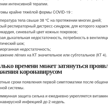
ении интенсивной терапии.
омы крайне тяжёлой формы COVID-19 :
пература тела свыше 38 °С на протяжении многих дней;
рый респираторный дистресс-синдром, для которого харак
икардия, синеватый цвет кожных покровов;
рая дыхательная недостаточность, потребность в вентиляци
тический шок;
иорганная недостаточность;
ажение лёгких на КТ значительное или субтотальное (КТ 4).
лько времени может затянуться прояв
ажения коронавирусом
етные сроки появления первой симптоматики после общен
ной системы.
иммунная защита сильна и ежедневно укрепляется витамин
онавирусной инфекцией до 2 недель.