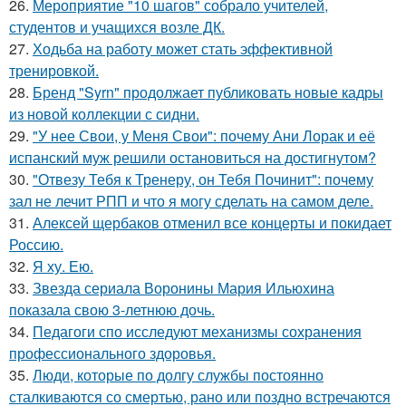
26.
Мероприятие "10 шагов" собрало учителей,
студентов и учащихся возле ДК.
27.
Ходьба на работу может стать эффективной
тренировкой.
28.
Бренд "Syrn" продолжает публиковать новые кадры
из новой коллекции с сидни.
29.
"У нее Свои, у Меня Свои": почему Ани Лорак и её
испанский муж решили остановиться на достигнутом?
30.
"Отвезу Тебя к Тренеру, он Тебя Починит": почему
зал не лечит РПП и что я могу сделать на самом деле.
31.
Алексей щербаков отменил все концерты и покидает
Россию.
32.
Я ху. Ею.
33.
Звезда сериала Воронины Мария Ильюхина
показала свою 3-летнюю дочь.
34.
Педагоги спо исследуют механизмы сохранения
профессионального здоровья.
35.
Люди, которые по долгу службы постоянно
сталкиваются со смертью, рано или поздно встречаются