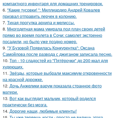
компактного инвентаря для домашних тренировок.
6.
"Какие тусовки! ": Миллиардер Андрей Ковалев
призвал отправить лерчек в колонию.
7.
Тихая прогулка архипа и мелиссы.
8.
Многодетная мама умирала под плач своих детей
прямо во время полета в Сочи: самолет экстренно
посадили, но было уже поздно номер.
9.
"У Бузовой Появилась Конкурентка": Оксана
Самойлова после развода с джиганом записала песню.
10.
Топ - 10 сладостей из "Пятёрочки" до 200 ккал для
худеющих.
11.
Звёзды, которые выбрали максимум откровенности
на красной дорожке.
12.
Дочь Анжелики варум показала странное фото
матери.
13.
Вот как выглядит мальчик, который родился
практически без мозга.
14.
Дорогие наши, любимые клиенты!
15.
Ты уже теряешь кости - просто не видишь этого.