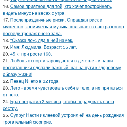
16.
Самое приятное для той, кто хочет постройнеть,
видеть минус на весах с утра.
17.
Послепраздничные риски. Оправдан риск и
мужество, космическая музыка вплывает в наш разговор
посреди тренаж рного зала.
18.
"Сказка лож, лда в ней намек.
19.
Имя: Людмила. Возраст: 55 лет.
20.
45 кг при росте 163.
21.
Любовь к спорту зарождается в детстве - и наши
воспитанники сделали важный шаг на пути к здоровому
образу жизни!
22.
Певец Niletto в 32 года.
23.
Лето - время чувствовать себя в теле, а не прятаться
от него.
24.
Брат потратил 3 месяца, чтобы порадовать свою
сестру.
25.
Супруг Насти ивлеевой устроил ей на день рождения
трогательный сюрприз.