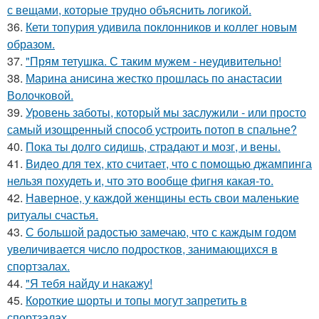
с вещами, которые трудно объяснить логикой.
36.
Кети топурия удивила поклонников и коллег новым
образом.
37.
"Прям тетушка. С таким мужем - неудивительно!
38.
Марина анисина жестко прошлась по анастасии
Волочковой.
39.
Уровень заботы, который мы заслужили - или просто
самый изощренный способ устроить потоп в спальне?
40.
Пока ты долго сидишь, страдают и мозг, и вены.
41.
Видео для тех, кто считает, что с помощью джампинга
нельзя похудеть и, что это вообще фигня какая-то.
42.
Наверное, у каждой женщины есть свои маленькие
ритуалы счастья.
43.
С большой радостью замечаю, что с каждым годом
увеличивается число подростков, занимающихся в
спортзалах.
44.
"Я тебя найду и накажу!
45.
Короткие шорты и топы могут запретить в
спортзалах.