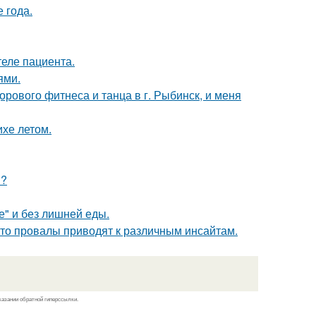
е года.
теле пациента.
ями.
орового фитнеса и танца в г. Рыбинск, и меня
хе летом.
и?
е" и без лишней еды.
 то провалы приводят к различным инсайтам.
казании обратной гиперссылки.