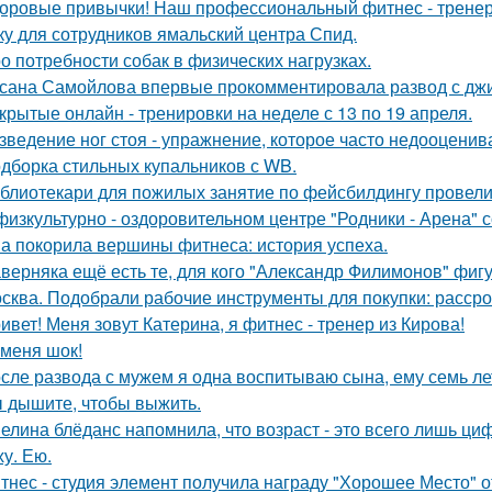
оровые привычки! Наш профессиональный фитнес - тренер
ку для сотрудников ямальский центра Спид.
о потребности собак в физических нагрузках.
сана Самойлова впервые прокомментировала развод с джиг
крытые онлайн - тренировки на неделе с 13 по 19 апреля.
зведение ног стоя - упражнение, которое часто недооценив
дборка стильных купальников с WB.
блиотекари для пожилых занятие по фейсбилдингу провели
физкультурно - оздоровительном центре "Родники - Арена" с
а покорила вершины фитнеса: история успеха.
верняка ещё есть те, для кого "Александр Филимонов" фигу
сква. Подобрали рабочие инструменты для покупки: рассро
ивет! Меня зовут Катерина, я фитнес - тренер из Кирова!
 меня шок!
сле развода с мужем я одна воспитываю сына, ему семь ле
 дышите, чтобы выжить.
елина блёданс напомнила, что возраст - это всего лишь ци
ху. Ею.
тнес - студия элемент получила награду "Хорошее Место" о