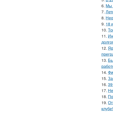
6.
Мы 
7.
Лет
8.
Нео
9.
18 
10.
То
11.
Ин
долгог
12.
Яр
прегр
13.
Бы
работ
14.
Фи
15.
За
16.
39
17.
Не
18.
По
19.
От
клубе!