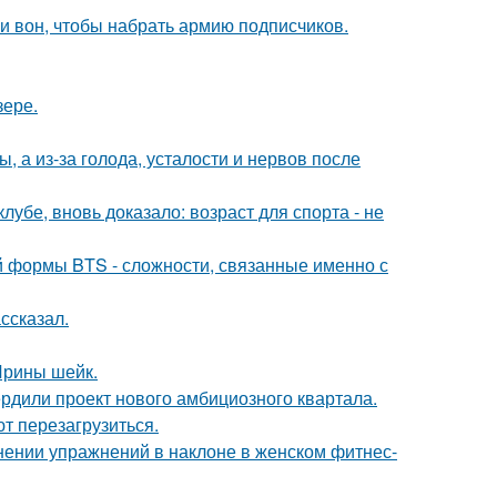
и вон, чтобы набрать армию подписчиков.
зере.
 а из-за голода, усталости и нервов после
убе, вновь доказало: возраст для спорта - не
 формы BTS - сложности, связанные именно с
ссказал.
 Ирины шейк.
рдили проект нового амбициозного квартала.
т перезагрузиться.
нении упражнений в наклоне в женском фитнес-