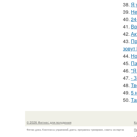
38.
Я 
39.
Не
40.
24
41.
Вр
42.
Ак
43.
Пр
зовут
44.
Но
45.
Па
46.
"Я
47.
- 
48.
Тв
49.
5 
50.
Та
© 2026 Фитнес для похудения
К
П
Фитнес дома. Комплексы упражнений, диеты, программы тренировок, советы экспертов
г.