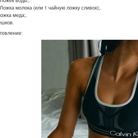
. Ложек воды;.
. Ложка молока (или 1 чайную ложку сливок);.
 ложка меда;.
ешков.
товление: