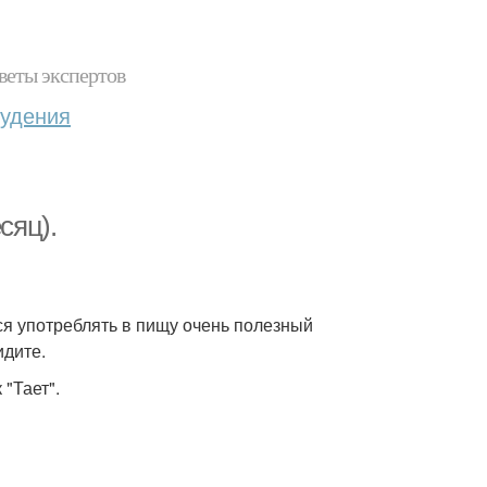
веты экспертов
худения
сяц).
тся употреблять в пищу очень полезный
идите.
 "Тает".