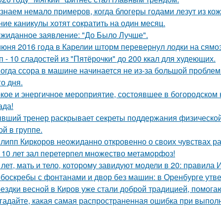
знаем немало примеров, когда блогеры годами лезут из кож
ние каникулы хотят сократить на один месяц.
жиданное заявление: "До Было Лучше".
июня 2016 года в Карелии шторм перевернул лодки на сямо
п - 10 сладостей из "Пятёрочки" до 200 ккал для худеющих.
огда ссора в машине начинается не из-за большой проблемы,
о дня.
кое и энергичное мероприятие, состоявшее в богородском кл
ада!
вший тренер раскрывает секреты поддержания физической
ой в группе.
липп Киркоров неожиданно откровенно о своих чувствах ра
 10 лет зал перетерпел множество метаморфоз!
 лет, мать и тело, которому завидуют модели в 20: правила
боскребы с фонтанами и двор без машин: в Оренбурге утве
ездки весной в Киров уже стали доброй традицией, помогаю
гадайте, какая самая распространенная ошибка при выпол