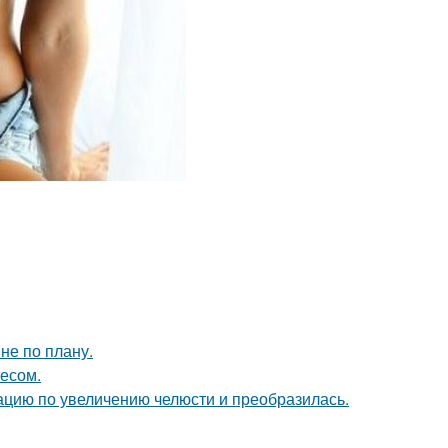
не по плану.
есом.
ацию по увеличению челюсти и преобразилась.