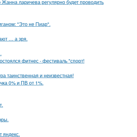
 Жанна ларичева регулярно будет проводить
аном: "Это не Пиар".
ают … а зря.
.
остоялся фитнес - фестиваль "спорт!
ра таинственная и неизвестная!
чка 0% и ПВ от 1%.
т.
фры.
т яндекс.