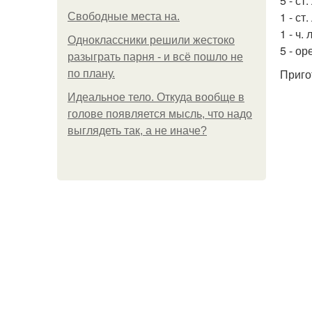
5 - ст
1 - ст
Свободные места на.
1 - ч.
Одноклассники решили жестоко
5 - ор
разыграть парня - и всё пошло не
Приго
по плану.
Идеальное тело. Откуда вообще в
голове появляется мысль, что надо
выглядеть так, а не иначе?