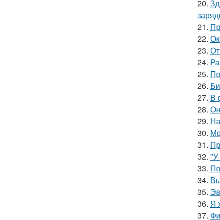
20.
Зд
заряд
21.
Пр
22.
Ок
23.
От
24.
Ра
25.
По
26.
Би
27.
В 
28.
Он
29.
На
30.
Мо
31.
Пр
32.
"У
33.
По
34.
Вы
35.
Эв
36.
Я 
37.
Фи