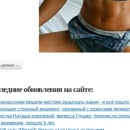
ь дальше →
ледние обновления на сайте:
оклассники решили жестоко разыграть парня - и всё пошло 
изошел странный инцидент, связанный с казахским деликат
естка Наташи королевой, мелисса Глушко, перенесла опер
 временем, прошло 5 лет.
026 году "Мягкий" фитнес стал главным трендом.