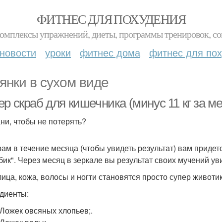
ФИТНЕС ДЛЯ ПОХУДЕНИЯ
комплексы упражнений, диеты, программы тренировок, со
новости
уроки
фитнес дома
фитнес для по
янки в сухом виде
р скраб для кишечника (минус 11 кг за ме
ни, чтобы не потерять?
рам в течение месяца (чтобы увидеть результат) вам приде
бик". Через месяц в зеркале вы результат своих мучений ув
лица, кожа, волосы и ногти становятся просто супер животик
диенты:
. Ложек овсяных хлопьев;.