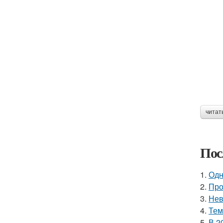
читат
Пос
1.
Одн
2.
Про
3.
Нев
4.
Тем
5.
В 2