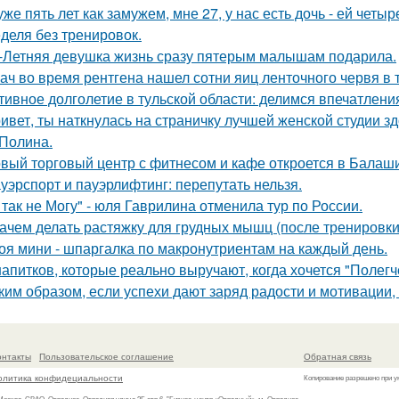
уже пять лет как замужем, мне 27, у нас есть дочь - ей четыр
деля без тренировок.
-Летняя девушка жизнь сразу пятерым малышам подарила.
ач во время рентгена нашел сотни яиц ленточного червя в 
тивное долголетие в тульской области: делимся впечатлени
ивет, ты наткнулась на страничку лучшей женской студии зд
 Полина.
вый торговый центр с фитнесом и кафе откроется в Балаши
уэрспорт и пауэрлифтинг: перепутать нельзя.
 так не Могу" - юля Гаврилина отменила тур по России.
Зачем делать растяжку для грудных мышц (после тренировк
оя мини - шпаргалка по макронутриентам на каждый день.
напитков, которые реально выручают, когда хочется "Полегч
ким образом, если успехи дают заряд радости и мотивации,
онтакты
Пользовательское соглашение
Обратная связь
олитика конфидециальности
Копирование разрешено при у
 Москва, СВАО, Отрадное, Отрадная улица 2Б стр.6, "Бизнес-центр «Отрадный», м. Отрадное