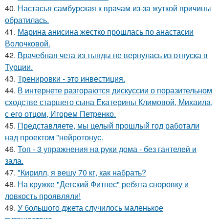
40.
Настасья самбурская к врачам из-за жуткой причины
обратилась.
41.
Марина анисина жестко прошлась по анастасии
Волочковой.
42.
Врачебная чета из тынды не вернулась из отпуска в
Турции.
43.
Тренировки - это инвестиция.
44.
В интернете разгораются дискуссии о поразительном
сходстве старшего сына Екатерины Климовой, Михаила,
с его отцом, Игорем Петренко.
45.
Представляете, мы целый прошлый год работали
над проектом "нейротонус.
46.
Топ - 3 упражнения на руки дома - без гантелей и
зала.
47.
"Кирилл, я вешу 70 кг, как набрать?
48.
На кружке "Детский Фитнес" ребята сноровку и
ловкость проявляли!
49.
У большого джета случилось маленькое