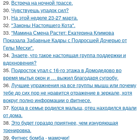
29.
Встреча на ночной трассе.
30.
Чувствуешь упадок сил?
31.
На этой неделе 23-27 марта.
32.
"Законы Настоящего Кота".
33.
"Мамина Смена Растет: Екатерина Климова
Показала Забавные Кадры с Подросшей Дочерью от
Гелы Месхи".
34.
Знаете, что такое настоящая группа поддержки и
вдохновения?
35.
Подросток упал с 16-го этажа в Домодедово во
время мытья окон и … выжил благодаря сугробу.
36.
Лучшие упражнения на все группы мышц или почему
тебе до сих пор не нравится отражение в зеркале, хотя
вокруг полно информации о фитнесе.
37.
Когда в семье родился малыш, отец находился вдали
от дома.
38.
Это будет гораздо приятнее, чем изнуряющая
тренировка.
39.
Фитнес бомба - мамочки!