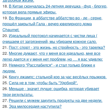
загробной жизни.
18.
В Китае скончалась 24-летняя девушка - фуд - блогер,
которая вела прямые эфиры.
19.
Во Франции, в аббатстве аббатство во - де - серне,
прошёл закрытый Гала - вечер ювелирного дома
Chaumet.
20.
Идеальный протокол начинается с чистки лица (
очищаем от загрязнений, мы убираем кожное сало.
21.
Пост: спорт - это жизнь, но стройность - это тарелка?
22.
Многие думают, что у меня все идеально, мне все
легко дается и у меня нет проблем, но … я вас удивлю:
23.
Немного "Расслабился" - и стал только ближе к
людям.
24.
Кенгу джампс: стальной кор за час весёлых прыжков.
25.
Сила не в том, чтобы быть "Удобной".
26.
Меньше - значит лучше: ошибка, которая убивает
твои результаты.
27.
Решили с мужем закупить продукты на две недели.
28.
Эра милосердия наступила?