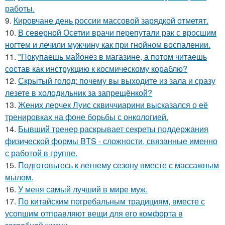
работы.
9.
Кировчане день россии массовой зарядкой отметят.
10.
В северной Осетии врачи перепутали рак с вросшим
ногтем и лечили мужчину как при гнойном воспалении.
11.
"Покупаешь майонез в магазине, а потом читаешь
состав как инструкцию к космическому кораблю?
12.
Скрытый голод: почему вы выходите из зала и сразу
лезете в холодильник за запрещёнкой?
13.
Жених лерчек Луис сквиччиарини высказался о её
тренировках на фоне борьбы с онкологией.
14.
Бывший тренер раскрывает секреты поддержания
физической формы BTS - сложности, связанные именно
с работой в группе.
15.
Подготовьтесь к летнему сезону вместе с массажным
мылом.
16.
У меня самый лучший в мире муж.
17.
По китайским погребальным традициям, вместе с
усопшим отправляют вещи для его комфорта в