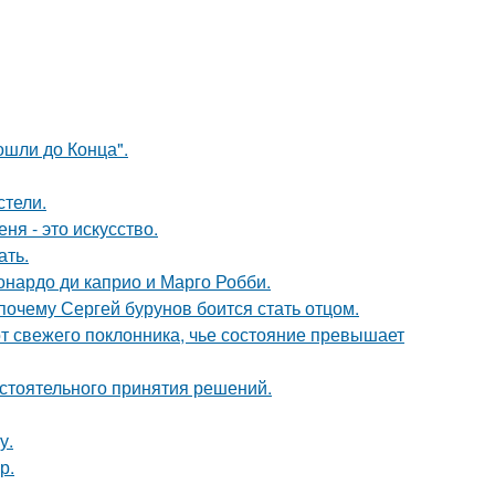
шли до Конца".
стели.
ня - это искусство.
ать.
еонардо ди каприо и Марго Робби.
почему Сергей бурунов боится стать отцом.
 свежего поклонника, чье состояние превышает
стоятельного принятия решений.
у.
р.