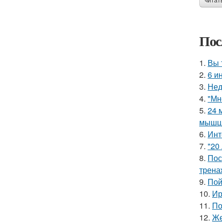
читат
Пос
1.
Вы 
2.
6 и
3.
Нед
4.
"Мн
5.
24 
мышцы
6.
Инт
7.
"20
8.
Пос
трена
9.
Пой
10.
Ир
11.
По
12.
Же