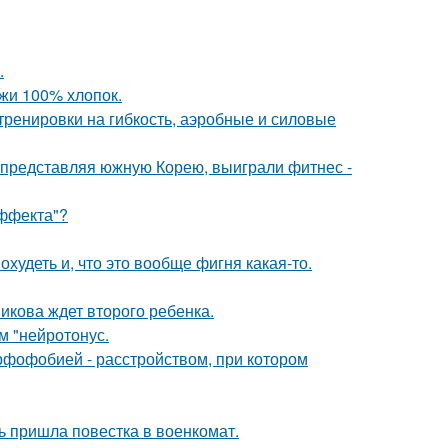
.
жи 100% хлопок.
тренировки на гибкость, аэробные и силовые
0, представляя южную Корею, выиграли фитнес -
Эффекта"?
охудеть и, что это вообще фигня какая-то.
икова ждет второго ребенка.
м "нейротонус.
рфофобией - расстройством, при котором
 пришла повестка в военкомат.