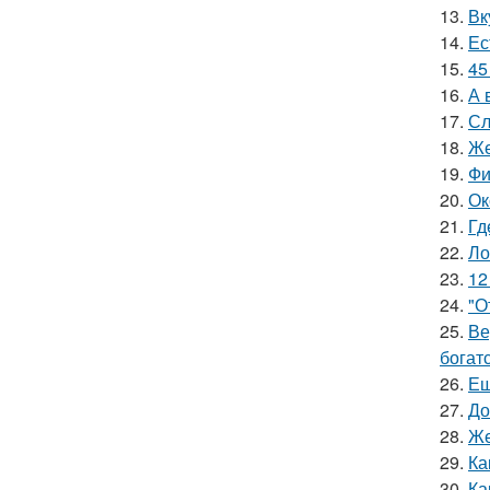
13.
Вк
14.
Ес
15.
45
16.
А 
17.
Сл
18.
Же
19.
Фи
20.
Ок
21.
Гд
22.
Ло
23.
12
24.
"О
25.
Ве
богат
26.
Ещ
27.
До
28.
Же
29.
Ка
30.
Ка