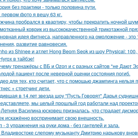
ория без практики - только половина пути.
 первом фото я вешу 63 кг.
жчина пробрался в квартиру, чтобы прекратить ночной шум
мотканный коврик из высококачественной трикотажной пря
новная идея фитнеса, направленного на омоложение - это 
нения, развитие равновесия.
nho из Shinee и атлет Hong Beom Seok из шоу Physical: 10
Hyrox в тайбэе!
чему тренажёры с ВБ и Ozon и с разных сайтов "не Дают 
лодой пациент после неверной оценки состояния погиб.
део для тех, кто считает, что с помощью джампинга нельзя п
тнес + стретчинг дети.
дившая в 14 лет звезда шоу "Пусть Говорят" Дарья суднишн
едставляете, мы целый прошлый год работали над проекто
-Летняя Василина юсковец призналась, что страдает дисмо
ек искажённо воспринимает свою внешность.
п - 3 упражнения на руки дома - без гантелей и зала.
 Владивостоке слепому музыканту Дмитрию нарыкову вновь