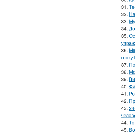
31.
Те
32.
На
33.
Му
34.
До
35.
Ос
упраж
36.
Mi
гонку 
37.
По
38.
Мо
39.
Ви
40.
Фи
41.
Ро
42.
Пр
43.
24
челов
44.
То
45.
Во