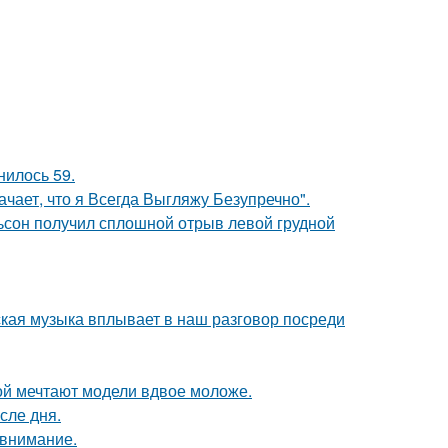
нилось 59.
чает, что я Всегда Выгляжу Безупречно".
льсон получил сплошной отрыв левой грудной
кая музыка вплывает в наш разговор посреди
рой мечтают модели вдвое моложе.
сле дня.
 внимание.