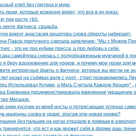
усный хлеб без глютена и муки.
ть люди, которые искренне верят, что все в их руках.
 кг при росте 163.
в ленте фитнеса, свадьба.
ухи вокруг анастасия решетова снова обороты набирают.
на Павла прилучного сделала заявление: "Мы с Мужем Про
тнес - это не про кубики пресса, а про любовь к себе.
сана самойлова снялась с полуобнаженным мужчиной в по
е я беру вдохновение для уроков, и почему мои уроки для ме
вите интересные факты о фитнесе, которые вы могли не зн
 лет назад на съёмках волк с уолл - стрит познакомились Л
тец Использовал Кулаки, а Мать Считала Каждую Крошку" - 
ра Брежнева продемонстрировала ювелирное украшение от
ство Меладзе.
ё один кусочек из моей инсты о потрясающих успехах само
чь мадонны снова в ударе: эпатаж или новая норма?
нщине без пальцев на ногах отказали в помощи в аэропорт
к тренируется, что ест и как держит себя в форме ваш трене
к я понял, что хочу заниматься фитнесом.