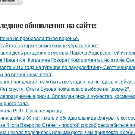
ь дальше →
ледние обновления на сайте:
точно не пробовали такое варенье.
нсайтов, которые помогли мне убрать живот.
авно день рождения отметила Памела Андерсон - ей испол
е Нравится, Когда мне Говорят Комплименты, но это не Озна
марта 2013 года на турнире по пауэрлифтингу Скотт менде
 во время жима лёжа.
ернет предлагает нам быть где угодно, но не здесь и сейчас.
 Лет спустя: Ольга Бузова пожалела о выборе на "доме-2".
лепраздничные риски. Оправдан риск и мужество, космичес
ж рного зала.
мала РПП. Срывает крышу.
ина шейк в 39 лет - мать и обладательница фигуры, о кото
за "Ноги Вверх по Стене" - простой способ расслабиться по
на цекало поделилась новыми фото, чем привлекла к себе