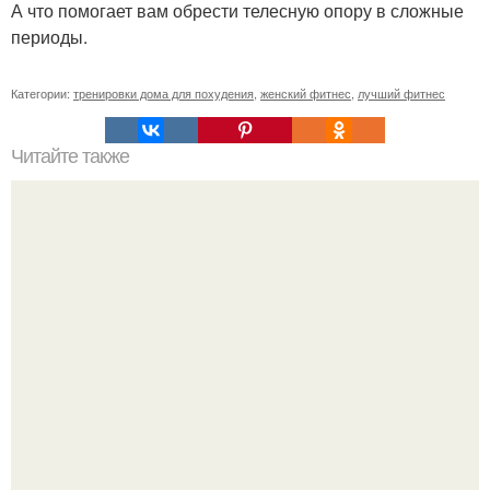
А что помогает вам обрести телесную опору в сложные
периоды.
Категории:
тренировки дома для похудения
,
женский фитнес
,
лучший фитнес
Читайте также
Сколько раз нужно делать планку, чтобы похудеть.
Сколько раз в день делать планку —, чтобы был
результат для похудения