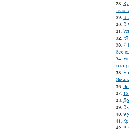
28.
Ху
тело 
29.
Вы
30.
В 
31.
Ус
32.
"Я
33.
Я 
беспо
34.
Уш
смотр
35.
Бр
Эмили
36.
Зв
37.
12
38.
До
39.
Вы
40.
9 
41.
Кр
42.
В 