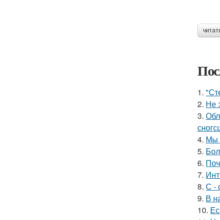
читат
Пос
1.
"Ст
2.
Не 
3.
Обл
сногс
4.
Мы 
5.
Бол
6.
Поч
7.
Инт
8.
С -
9.
В н
10.
Ес