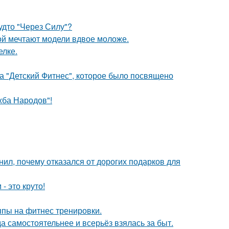
будто "Через Силу"?
рой мечтают модели вдвое моложе.
елке.
ка "Детский Фитнес", которое было посвящено
жба Народов"!
л, почему отказался от дорогих подарков для
- это круто!
ппы на фитнес тренировки.
а самостоятельнее и всерьёз взялась за быт.