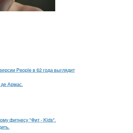
версии People в 62 года выглядит
 де Армас.
му фитнесу "Фит - Kids".
еть.