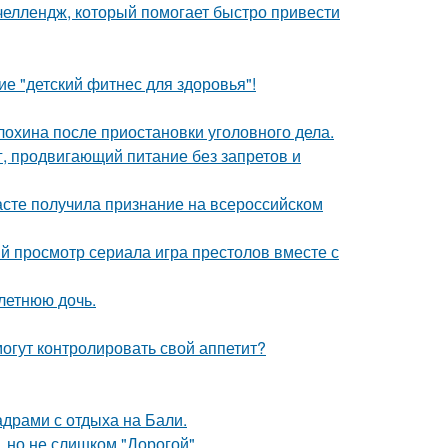
 челлендж, который помогает быстро привести
е "детский фитнес для здоровья"!
лохина после приостановки уголовного дела.
г, продвигающий питание без запретов и
асте получила признание на всероссийском
ый просмотр сериала игра престолов вместе с
летнюю дочь.
огут контролировать свой аппетит?
адрами с отдыха на Бали.
, но не слишком "Дорогой".