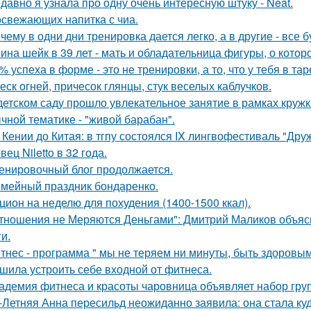
давно я узнала про одну очень интересную штуку - Neat.
освежающих напитка с чиа.
чему в одни дни тренировка дается легко, а в другие - все 
ина шейк в 39 лет - мать и обладательница фигуры, о кото
% успеха в форме - это не тренировки, а то, что у тебя в тар
еск огней, причесок глянцы, стук веселых каблучков.
детском саду прошло увлекательное занятие в рамках круж
чной тематике - "живой барабан".
 Кении до Китая: в тгпу состоялся IX лингвофестиваль "Дру
вец Niletto в 32 года.
енировочный блог продолжается.
мейный праздник бондаренко.
цион на неделю для похудения (1400-1500 ккал).
тношения не Меряются Деньгами": Дмитрий Маликов объясни
и.
тнес - программа " мы не теряем ни минуты, быть здоровым 
шила устроить себе входной от фитнеса.
адемия фитнеса и красоты чаровница объявляет набор гру
-Летняя Анна пересильд неожиданно заявила: она стала куд