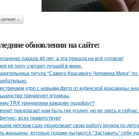
ь дальше →
ледние обновления на сайте:
епаненко пахала 40 лет, а эта пришла на всё готовое!
зря её попу считают лучшей в мире.
адательница титула "Самого Красивого Человека Мира" по 
шибательно.
встречаем утро с новыми фото от кубинской красавицы ана
ьшинство тренируют ягодицы.
ему TRX тренировки каждому подойдут?
ернет предлагает нам быть где угодно, но не здесь и сейчас.
 фитнес, всех приветствую!
ашем детском саду продолжает свою работу кружок по детско
ть женщины, которые годами пытаются "Заставить" себя худ