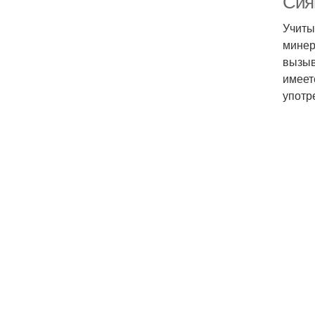
Сияй
Учиты
минер
вызыв
имеет
употр