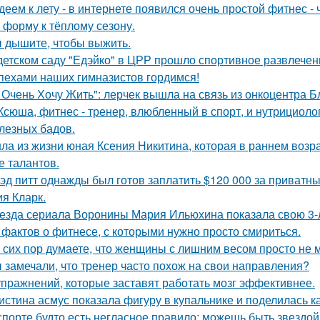
деем к лету - в интернете появился очень простой фитнес -
в форму к тёплому сезону.
 дышите, чтобы выжить.
детском саду "Едэйко" в ЦРР прошло спортивное развлечени
пехами наших гимназистов гордимся!
 Очень Хочу Жить": лерчек вышла на связь из онкоцентра Б
Ксюша, фитнес - тренер, влюбленный в спорт, и нутрициоло
лезных бадов.
ла из жизни юная Ксения Никитина, которая в раннем возр
е талантов.
эд питт однажды был готов заплатить $120 000 за приватн
я Кларк.
езда сериала Воронины Мария Ильюхина показала свою 3-
 фактов о фитнесе, с которыми нужно просто смириться.
 сих пор думаете, что женщины с лишним весом просто не м
 замечали, что тренер часто похож на свои направления?
упражнений, которые заставят работать мозг эффективнее.
истина асмус показала фигуру в купальнике и поделилась к
спорте будто есть негласное правило: можешь быть звездой