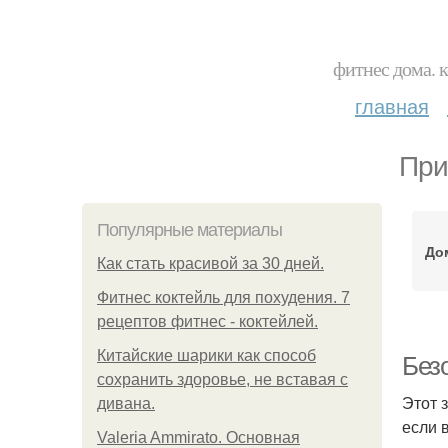
фитнес дома. 
главная
При
Популярные материалы
До
Как стать красивой за 30 дней.
Фитнес коктейль для похудения. 7
рецептов фитнес - коктейлей.
Китайские шарики как способ
Без
сохранить здоровье, не вставая с
Этот 
дивана.
если 
Valeria Ammirato. Основная