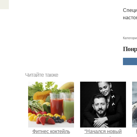
Специ
насто
Категори
Понр
Читайте также
Фитнес коктейль
"Начался новый