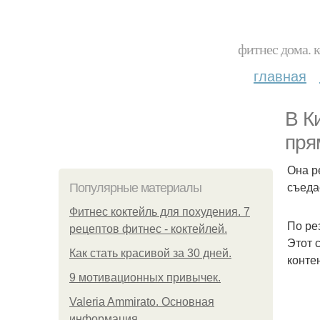
фитнес дома. 
главная
В К
пря
Она р
съеда
Популярные материалы
Фитнес коктейль для похудения. 7
По ре
рецептов фитнес - коктейлей.
Этот 
Как стать красивой за 30 дней.
конте
9 мотивационных привычек.
Valeria Ammirato. Основная
информация.