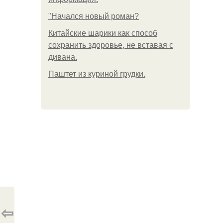
"Начался новый роман?
Китайские шарики как способ
сохранить здоровье, не вставая с
дивана.
Паштет из куриной грудки.
⇦