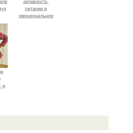
зале
активность,
вух
питание и
эмоциональное
состояние!
ов
ю
- и
.