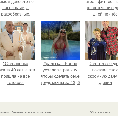
амом деле это не
агро - фитнес - 
насекомые, а
по истечению д
ракообразные,
дней принёс
относящиеся к
ощутимый
бокоплавам.
результат.
"Степаненко
Уральская Барби
Сергей сосед
хала 40 лет, а эта
уехала заграницу,
показал сво
пришла на всё
чтобы сделать себе
скромную дачу 
готовое!
грудь мечты за 12, 5
удивил
тыс.
поклонников
онтакты
Пользовательское соглашение
Обратная связь