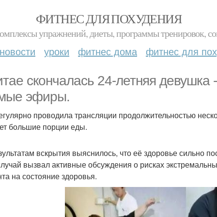
ФИТНЕС ДЛЯ ПОХУДЕНИЯ
комплексы упражнений, диеты, программы тренировок, со
новости
уроки
фитнес дома
фитнес для по
итае скончалась 24-летняя девушка -
мые эфиры.
егулярно проводила трансляции продолжительностью нескол
ет большие порции еды.
зультатам вскрытия выяснилось, что её здоровье сильно по
случай вызвал активные обсуждения о рисках экстремальны
нта на состояние здоровья.