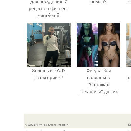
для похудения. 7
роман?
с
рецептов фитнес -
коктейлей.
Хочешь в ЗАЛ?
Фигура Зои
Всем привет!
салданы в
па
"Стражах
Галактики" до сих
пор вызывает
восхищение.
© 2026 Фитнес для похудения
К