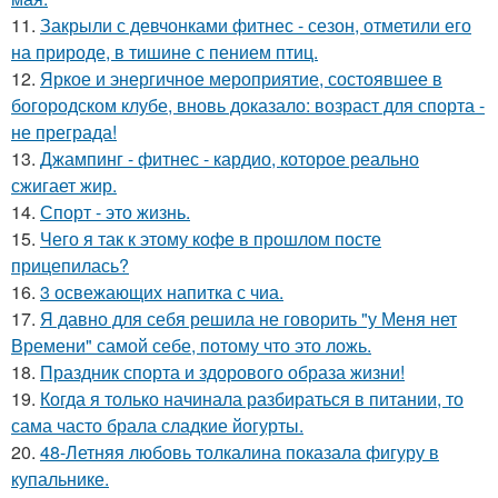
11.
Закрыли с девчонками фитнес - сезон, отметили его
на природе, в тишине с пением птиц.
12.
Яркое и энергичное мероприятие, состоявшее в
богородском клубе, вновь доказало: возраст для спорта -
не преграда!
13.
Джампинг - фитнес - кардио, которое реально
сжигает жир.
14.
Спорт - это жизнь.
15.
Чего я так к этому кофе в прошлом посте
прицепилась?
16.
3 освежающих напитка с чиа.
17.
Я давно для себя решила не говорить "у Меня нет
Времени" самой себе, потому что это ложь.
18.
Праздник спорта и здорового образа жизни!
19.
Когда я только начинала разбираться в питании, то
сама часто брала сладкие йогурты.
20.
48-Летняя любовь толкалина показала фигуру в
купальнике.