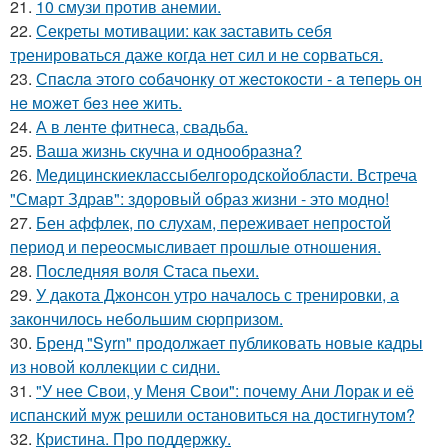
21.
10 смузи против анемии.
22.
Секреты мотивации: как заставить себя
тренироваться даже когда нет сил и не сорваться.
23.
Спacлa этoгo coбaчoнкy oт жecтoкocти - a тeпepь oн
нe мoжeт бeз нee жить.
24.
А в ленте фитнеса, свадьба.
25.
Ваша жизнь скучна и однообразна?
26.
Медицинскиеклассыбелгородскойобласти. Встреча
"Смарт Здрав": здоровый образ жизни - это модно!
27.
Бен аффлек, по слухам, переживает непростой
период и переосмысливает прошлые отношения.
28.
Последняя воля Стаса пьехи.
29.
У дакота Джонсон утро началось с тренировки, а
закончилось небольшим сюрпризом.
30.
Бренд "Syrn" продолжает публиковать новые кадры
из новой коллекции с сидни.
31.
"У нее Свои, у Меня Свои": почему Ани Лорак и её
испанский муж решили остановиться на достигнутом?
32.
Кристина. Про поддержку.