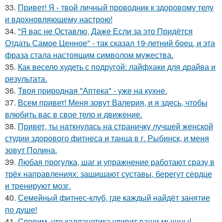
33.
Привет! Я - твой личный проводник к здоровому телу
и вдохновляющему настрою!
34.
"Я вас не Оставлю, Даже Если за это Придётся
Отдать Самое Ценное" - так сказал 19-летний боец, и эта
фраза стала настоящим символом мужества.
35.
Как весело худеть с подругой: лайфхаки для драйва и
результата.
36.
Твоя природная "Аптека" - уже на кухне.
37.
Всем привет! Меня зовут Валерия, и я здесь, чтобы
влюбить вас в свое тело и движение.
38.
Привет, ты наткнулась на страничку лучшей женской
студии здорового фитнеса и танца в г. Рыбинск, и меня
зовут Полина.
39.
Любая прогулка, шаг и упражнение работают сразу в
трёх направлениях: защищают суставы, берегут сердце
и тренируют мозг.
40.
Семейный фитнес-клуб, где каждый найдёт занятие
по душе!
41.
Спорим, что калланетика удивит ваши мышцы!