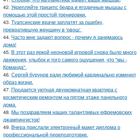
42.
Укрепляйте трицепс бедра и ягодичные мышцы с
помощью этой простой тренировки.
43.
Туапсинские врачи заплатят за ошибку,
превратившую женщину в 'овощ'.
44.
Часто мне задают вопрос - почему я занимаюсь
дома!
45.
В этот раз яркой неоновой игровой снова было много
движения, улыбок и того самого ощущения, что "мы -
Команда".
46.
Сергей бурунов ради любимой кардинально изменил
образ жизни.
47.
Продается уютная двухкомнатная квартира с
косметическим ремонтом на пятом этаже панельного
дома.
48.
Мы поздравляем наших талантливых ефремовских
джампингисток!
49.
Вчера прислали электронный макет диплома о
профессиональной переподготовке.