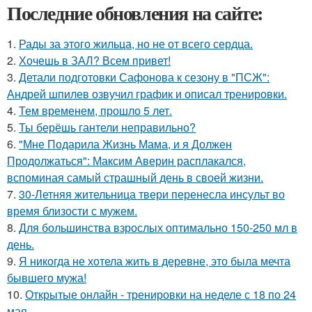
Последние обновления на сайте:
1.
Рады за этого жильца, но не от всего сердца.
2.
Хочешь в ЗАЛ? Всем привет!
3.
Детали подготовки Сафонова к сезону в "ПСЖ":
Андрей шпилев озвучил график и описал тренировки.
4.
Тем временем, прошло 5 лет.
5.
Ты берёшь гантели неправильно?
6.
"Мне Подарила Жизнь Мама, и я Должен
Продолжаться": Максим Аверин расплакался,
вспоминая самый страшный день в своей жизни.
7.
30-Летняя жительница твери перенесла инсульт во
время близости с мужем.
8.
Для большинства взрослых оптимально 150-250 мл в
день.
9.
Я никогда не хотела жить в деревне, это была мечта
бывшего мужа!
10.
Открытые онлайн - тренировки на неделе с 18 по 24
мая.