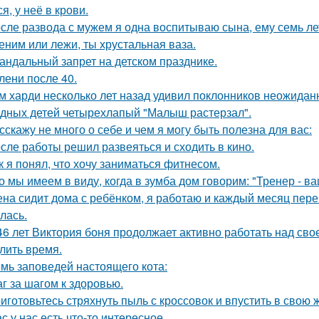
я, у неё в крови.
сле развода с мужем я одна воспитываю сына, ему семь ле
еним или лежи, ты хрустальная ваза.
андальный запрет на детском празднике.
лени после 40.
м харди несколько лет назад удивил поклонников неожидан
дных детей четырехлапый "Малыш растерзал".
сскажу не много о себе и чем я могу быть полезна для вас:
сле работы решил развеяться и сходить в кино.
к я понял, что хочу заниматься фитнесом.
о мы имеем в виду, когда в зумба дом говорим: "Тренер - в
на сидит дома с ребёнком, я работаю и каждый месяц перев
лась.
46 лет Виктория боня продолжает активно работать над сво
лить время.
мь заповедей настоящего кота:
г за шагом к здоровью.
иготовьтесь стряхнуть пыль с кроссовок и впустить в свою 
с у нас есть что-то интересное.