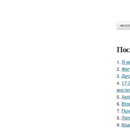
читат
Пос
1.
Я и
2.
Фиг
3.
Дет
4.
17-
инстит
5.
Акт
6.
Вто
7.
Поч
8.
Леп
9.
Кра