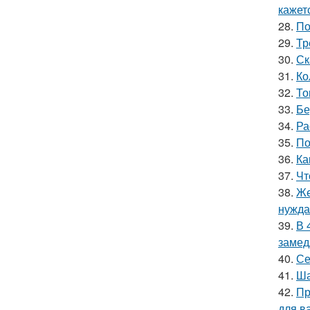
кажетс
28.
По
29.
Тр
30.
Ск
31.
Ко
32.
То
33.
Бе
34.
Ра
35.
По
36.
Ка
37.
Чт
38.
Же
нужда
39.
В 
замед
40.
Се
41.
Ша
42.
Пр
для ва