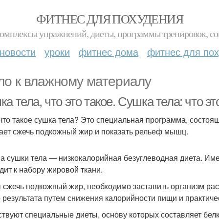
ФИТНЕС ДЛЯ ПОХУДЕНИЯ
комплексы упражнений, диеты, программы тренировок, со
новости
уроки
фитнес дома
фитнес для по
ло к влажному материалу
а тела, что это такое. Сушка тела: что эт
 что такое сушка тела? Это специальная программа, состоя
ает сжечь подкожный жир и показать рельеф мышц.
а сушки тела — низкокалорийная безуглеводная диета. Им
дит к набору жировой ткани.
 сжечь подкожный жир, необходимо заставить организм ра
о результата путем снижения калорийности пищи и практичес
твуют специальные диеты, основу которых составляет белко