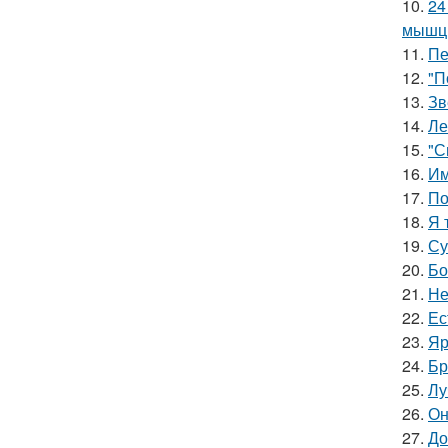
10.
24
мышцы
11.
Пе
12.
"П
13.
Зв
14.
Ле
15.
"С
16.
Им
17.
По
18.
Я 
19.
Су
20.
Бо
21.
Не
22.
Ес
23.
Яр
24.
Бр
25.
Лу
26.
Он
27.
До