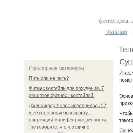
фитнес дома. 
главная
Теп
Сушк
Популярные материалы
Итак,
Пить или не пить?
помог
Фитнес коктейль для похудения. 7
Основ
рецептов фитнес - коктейлей.
приво
Дженнифер Лопес исполнилось 57,
Чтобы
и её отношение к возрасту -
таког
настоящий манифест уверенности:
"не говорите, что я отлично
Сущес