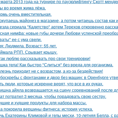
 марта 2013 года на турнире по пауэрлифтингу Скотт менд
 во время жима лёжа.
рмь очень вместительная.
окупаешь майонез в магазине, а потом читаешь состав как
езда сериала "Кадетство" артем Терехов откровенно расска
сная нимфа: новые губы дочери Любови успенской преобра
ваты" ее с ума свели.
я: Людмила. Возраст: 55 лет.
ймала РПП. Срывает крышу.
так люблю рассказывать про свои тренировки!
шка тела! Как быстро "Слиться" без вреда для организма.
лезнь приходит не с возрастом, а из-за бездействия!
боскребы с фонтанами и двор без машин: в Оренбурге утве
ть люди, которые искренне верят, что все в их руках.
ишна айяла возвращается на сцену соревнований после д
ат потратил 3 месяца, чтобы порадовать свою сестру.
чшие и худшие продукты для набора массы.
а покорила вершины фитнеса: история успеха.
чь Екатерины Климовой и гелы месхи, 10-летняя Белла, с р