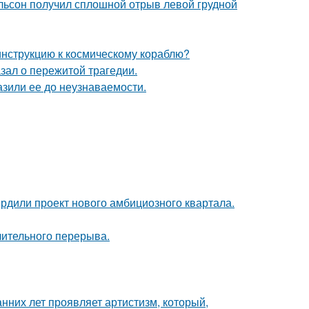
ельсон получил сплошной отрыв левой грудной
 инструкцию к космическому кораблю?
зал о пережитой трагедии.
зили ее до неузнаваемости.
рдили проект нового амбициозного квартала.
лительного перерыва.
анних лет проявляет артистизм, который,