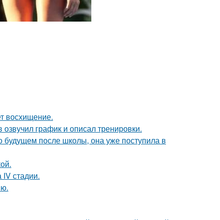
ет восхищение.
 озвучил график и описал тренировки.
о будущем после школы, она уже поступила в
ой.
 IV стадии.
ию.