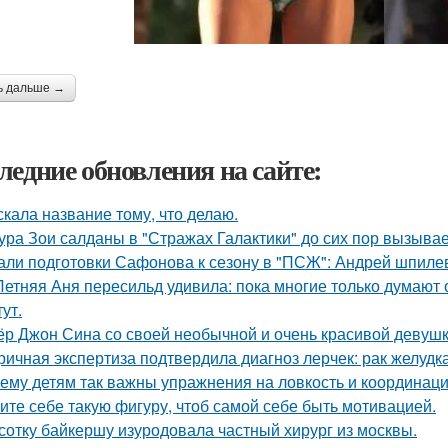
ь дальше →
ледние обновления на сайте:
скала название тому, что делаю.
ура Зои салданы в "Стражах Галактики" до сих пор вызыва
али подготовки Сафонова к сезону в "ПСЖ": Андрей шпилев
Летняя Аня пересильд удивила: пока многие только думают 
ут.
ёр Джон Сина со своей необычной и очень красивой девушк
ричная экспертиза подтвердила диагноз лерчек: рак желудка
ему детям так важны упражнения на ловкость и координац
ите себе такую фигуру, чтоб самой себе быть мотивацией.
сотку байкершу изуродовала частный хирург из москвы.