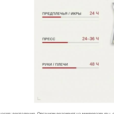
6 часов: воспаление. Организм реагирует на микроразрывы, 