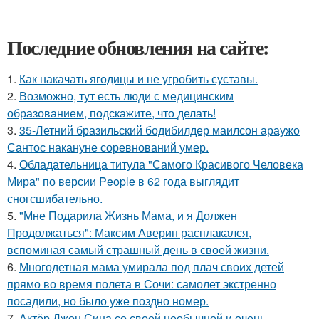
Последние обновления на сайте:
1.
Как накачать ягодицы и не угробить суставы.
2.
Возможно, тут есть люди с медицинским
образованием, подскажите, что делать!
3.
35-Летний бразильский бодибилдер маилсон араужо
Сантос накануне соревнований умер.
4.
Обладательница титула "Самого Красивого Человека
Мира" по версии People в 62 года выглядит
сногсшибательно.
5.
"Мне Подарила Жизнь Мама, и я Должен
Продолжаться": Максим Аверин расплакался,
вспоминая самый страшный день в своей жизни.
6.
Многодетная мама умирала под плач своих детей
прямо во время полета в Сочи: самолет экстренно
посадили, но было уже поздно номер.
7.
Актёр Джон Сина со своей необычной и очень