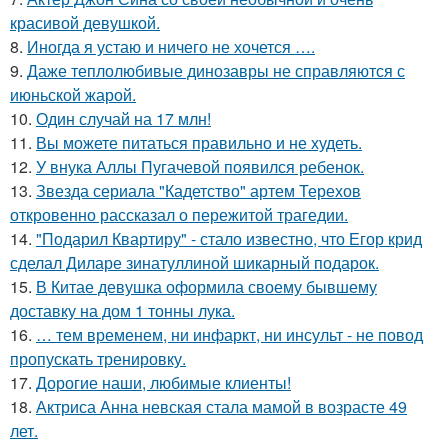
красивой девушкой.
8.
Иногда я устаю и ничего не хочется ….
9.
Даже теплолюбивые динозавры не справляются с
июньской жарой.
10.
Один случай на 17 млн!
11.
Вы можете питаться правильно и не худеть.
12.
У внука Аллы Пугачевой появился ребенок.
13.
Звезда сериала "Кадетство" артем Терехов
откровенно рассказал о пережитой трагедии.
14.
"Подарил Квартиру" - стало известно, что Егор крид
сделал Диларе зинатуллиной шикарный подарок.
15.
В Китае девушка оформила своему бывшему
доставку на дом 1 тонны лука.
16.
… тем временем, ни инфаркт, ни инсульт - не повод
пропускать тренировку.
17.
Дорогие наши, любимые клиенты!
18.
Актриса Анна невская стала мамой в возрасте 49
лет.