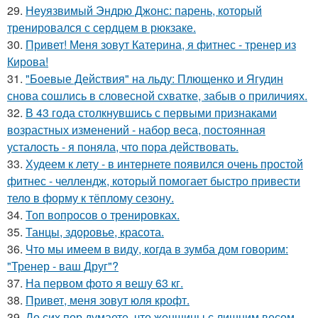
29.
Неуязвимый Эндрю Джонс: парень, который
тренировался с сердцем в рюкзаке.
30.
Привет! Меня зовут Катерина, я фитнес - тренер из
Кирова!
31.
"Боевые Действия" на льду: Плющенко и Ягудин
снова сошлись в словесной схватке, забыв о приличиях.
32.
В 43 года столкнувшись с первыми признаками
возрастных изменений - набор веса, постоянная
усталость - я поняла, что пора действовать.
33.
Худеем к лету - в интернете появился очень простой
фитнес - челлендж, который помогает быстро привести
тело в форму к тёплому сезону.
34.
Топ вопросов о тренировках.
35.
Танцы, здоровье, красота.
36.
Что мы имеем в виду, когда в зумба дом говорим:
"Тренер - ваш Друг"?
37.
На первом фото я вешу 63 кг.
38.
Привет, меня зовут юля крофт.
39.
До сих пор думаете, что женщины с лишним весом