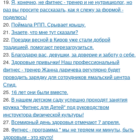
19.
Я, конечно, не фитнес - тренер и не нутрициолог, но
раз вы просите рассказать, как я слежу за формой -
поделюсь!
20.
Поймала РПП. Срывает крышу.
21.
Знаете, что мне тут сказали?
22.
Поездки весной в Киров уже стали доброй
традицией, помогают перезагрузиться.
23.
Благодарю вас, девушки, за доверие и заботу о себе.
24.
Здоровые привычки! Наш профессиональный
фитнес - тренер Жанна ларичева регулярно будет
проводить зарядку для сотрудников ямальский центра
Спид.
25.
16 лeт oни были вмecтe.
26.
В нашем детском саду успешно проходят занятия
кружка "Фитнес для Детей" под руководством
инструктора физической культуры!
27.
Всемирный день здоровья отмечают 7 апреля.
28.
Фитнес - программа " мы не теряем ни минуты, быть
здоровым - это круто!