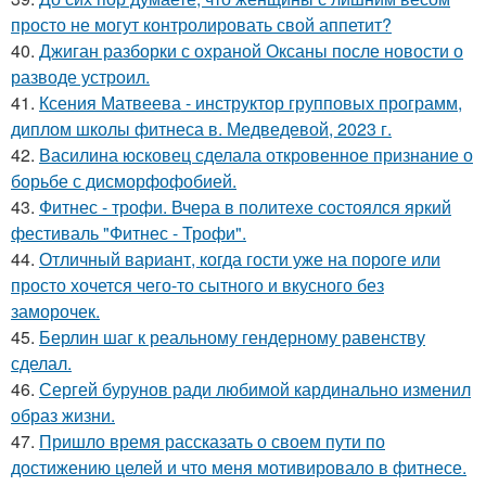
просто не могут контролировать свой аппетит?
40.
Джиган разборки с охраной Оксаны после новости о
разводе устроил.
41.
Ксения Матвеева - инструктор групповых программ,
диплом школы фитнеса в. Медведевой, 2023 г.
42.
Василина юсковец сделала откровенное признание о
борьбе с дисморфофобией.
43.
Фитнес - трофи. Вчера в политехе состоялся яркий
фестиваль "Фитнес - Трофи".
44.
Отличный вариант, когда гости уже на пороге или
просто хочется чего-то сытного и вкусного без
заморочек.
45.
Берлин шаг к реальному гендерному равенству
сделал.
46.
Сергей бурунов ради любимой кардинально изменил
образ жизни.
47.
Пришло время рассказать о своем пути по
достижению целей и что меня мотивировало в фитнесе.