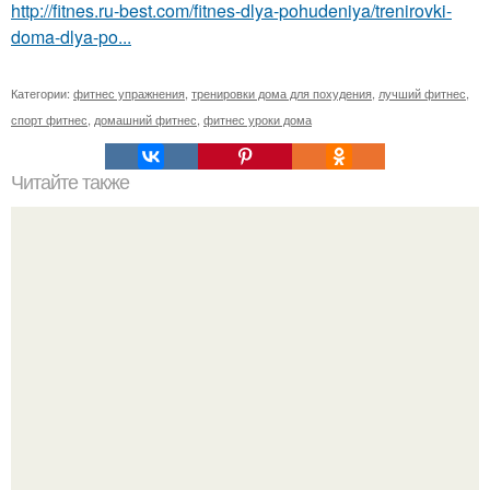
http://fitnes.ru-best.com/fitnes-dlya-pohudeniya/trenirovki-
doma-dlya-po...
Категории:
фитнес упражнения
,
тренировки дома для похудения
,
лучший фитнес
,
спорт фитнес
,
домашний фитнес
,
фитнес уроки дома
Читайте также
Эффективные упражнения для твоего пресса.