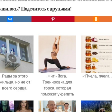
авилось? Поделитесь с друзьями!
Рады за этого
Фит - йога.
-"Пчела, пчела 
жильца, но не от
Тренировка для
всего сердца.
торса, которая
поможет укрепить
брюшной пресс и
восстановить
баланс духа.