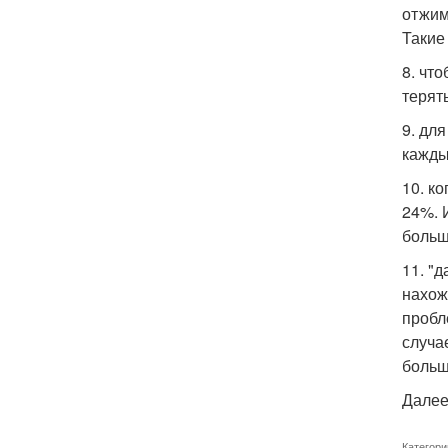
отжим
Такие
8. чт
терят
9. дл
кажды
10. к
24%. 
больш
11. "
нахож
пробл
случа
больш
Далее
Категори