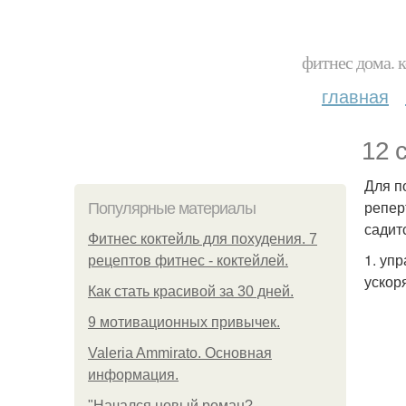
фитнес дома. 
главная
12 
Для п
репер
Популярные материалы
садит
Фитнес коктейль для похудения. 7
1. уп
рецептов фитнес - коктейлей.
ускор
Как стать красивой за 30 дней.
9 мотивационных привычек.
Valeria Ammirato. Основная
информация.
"Начался новый роман?