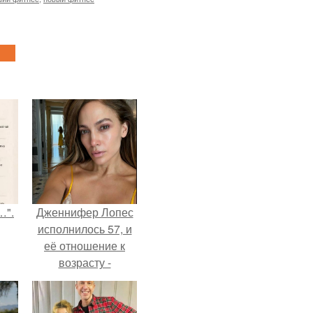
…".
Дженнифер Лопес
исполнилось 57, и
её отношение к
возрасту -
настоящий
манифест
уверенности: "не