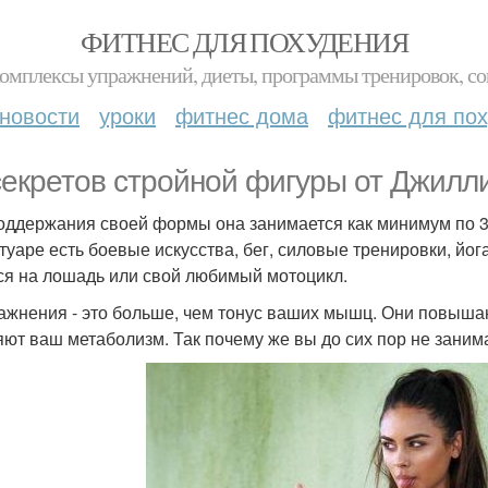
ФИТНЕС ДЛЯ ПОХУДЕНИЯ
комплексы упражнений, диеты, программы тренировок, со
новости
уроки
фитнес дома
фитнес для по
секретов стройной фигуры от Джилл
оддержания своей формы она занимается как минимум по 30-
туаре есть боевые искусства, бег, силовые тренировки, йог
ся на лошадь или свой любимый мотоцикл.
ражнения - это больше, чем тонус ваших мышц. Они повыша
яют ваш метаболизм. Так почему же вы до сих пор не зани