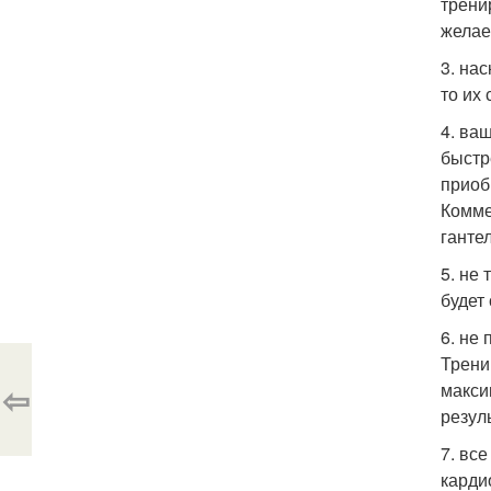
трени
желае
3. на
то их
4. ва
быстр
приоб
Комме
ганте
5. не
будет
6. не
Трени
⇦
макси
резул
7. вс
карди