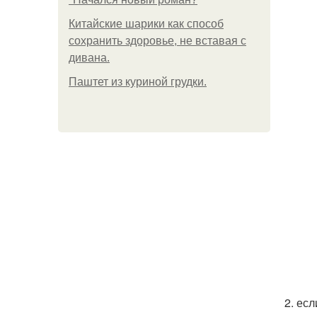
Китайские шарики как способ
сохранить здоровье, не вставая с
дивана.
Паштет из куриной грудки.
2. ес