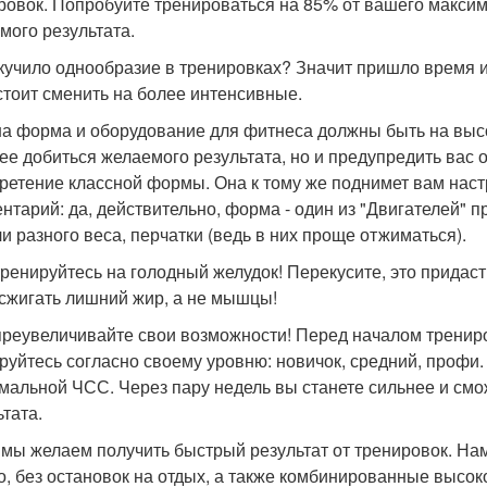
ровок. Попробуйте тренироваться на 85% от вашего макси
мого результата.
скучило однообразие в тренировках? Значит пришло время и
 стоит сменить на более интенсивные.
ша форма и оборудование для фитнеса должны быть на выс
ее добиться желаемого результата, но и предупредить вас 
ретение классной формы. Она к тому же поднимет вам наст
нтарий: да, действительно, форма - один из "Двигателей" п
ли разного веса, перчатки (ведь в них проще отжиматься).
 тренируйтесь на голодный желудок! Перекусите, это придас
 сжигать лишний жир, а не мышцы!
 преувеличивайте свои возможности! Перед началом тренир
руйтесь согласно своему уровню: новичок, средний, профи.
мальной ЧСС. Через пару недель вы станете сильнее и смо
ьтата.
е мы желаем получить быстрый результат от тренировок. На
о, без остановок на отдых, а также комбинированные высо