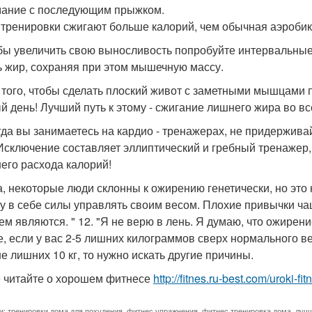
ание с последующим прыжком.
 тренировки сжигают больше калорий, чем обычная аэробик
обы увеличить свою выносливость попробуйте интервальные
ь жир, сохраняя при этом мышечную массу.
я того, чтобы сделать плоский живот с заметными мышцами п
й день! Лучший путь к этому - сжигание лишнего жира во в
огда вы занимаетесь на кардио - тренажерах, не придержива
Исключение составляет эллиптический и гребный тренажер,
его расхода калорий!
да, некоторые люди склонны к ожирению генетически, но это н
у в себе силы управлять своим весом. Плохие привычки ч
ем являются. " 12. "Я не верю в лень. Я думаю, что ожирени
е, если у вас 2-5 лишних килограммов сверх нормального вес
е лишних 10 кг, то нужно искать другие причины.
 читайте о хорошем фитнесе
http://fitnes.ru-best.com/uroki-fi
и:
тренировки дома для похудения
,
фитнес упражнения
,
фитнес тренировка дома
,
луч