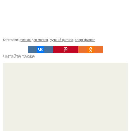
Категории:
фитнес для мозгов
,
лучший фитнес
,
спорт фитнес
Читайте также
Куда сходить в Тюмени. 20 Лучших мест в Тюмени, куда
можно сходить с маленьким ребенком