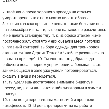
штангой.
7. твоё лицо после хорошего приседа на столько
умиротворено, что с него можно писать образы.
8. хозяин качалки просит не вешать такие большие веса
на тренажёры и штанги, т. к. они на такое не рассчитаны.
И не делать становую тягу, т. к. из офиса этажем ниже
постоянно жалуются что у них обваливается потолок!
9. главный критерий выбора одежды для тренировок
становится "как Держит Тепло" и "чтоб не разошлась по
швам на приседе". 10. Ты еще только добрался до
рабочего веса в первом упражнении, а большая часть
занимающихся в зале уже успели потренироваться,
сходить в душ и переодеться.
11. ты уделяешь достаточное внимание бицепсу и
прессу, ведь они являются стабилизаторами в жиме и
приседе.
12. твои вещи перепачканы магнезией и пропахли
никофлесом. 13. В день тренировки ты на работе