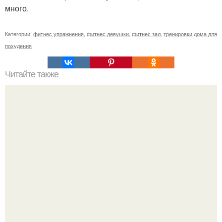
много.
Категории:
фитнес упражнения
,
фитнес девушки
,
фитнес зал
,
тренировки дома для
похудения
Читайте также
Дыхательная гимнастика: "Ленивый" способ похудеть.