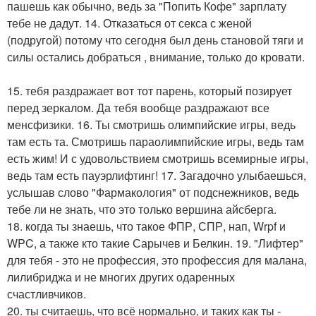
пашешь как обычно, ведь за "Попить Кофе" зарплату
тебе не дадут. 14. Отказаться от секса с женой
(подругой) потому что сегодня был день становой тяги и
силы остались добраться , внимание, только до кровати.
15. тебя раздражает вот тот парень, который позирует
перед зеркалом. Да тебя вообще раздражают все
менсфизики. 16. Ты смотришь олимпийские игры, ведь
там есть та. Смотришь параолимпийские игры, ведь там
есть жим! И с удовольствием смотришь всемирные игры,
ведь там есть пауэрлифтинг! 17. Загадочно улыбаешься,
услышав слово "Фармакология" от подснежников, ведь
тебе ли не знать, что это только вершина айсберга.
18. когда ты знаешь, что такое ФПР, СПР, нап, Wrpf и
WPC, а также кто такие Сарычев и Белкин. 19. "Лифтер"
для тебя - это не профессия, это профессия для малана,
лилибриджа и не многих других одаренных
счастливчиков.
20. ты считаешь, что всё нормально, и таких как ты -