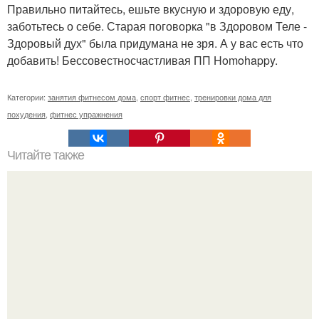
Правильно питайтесь, ешьте вкусную и здоровую еду,
заботьтесь о себе. Старая поговорка "в Здоровом Теле -
Здоровый дух" была придумана не зря. А у вас есть что
добавить! Бессовестносчастливая ПП Homohappy.
Категории:
занятия фитнесом дома
,
спорт фитнес
,
тренировки дома для
похудения
,
фитнес упражнения
Читайте также
За 2 месяца 20 кг.