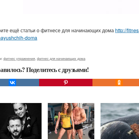
ите ещё статьи о фитнесе для начинающих дома
http://fitn
nayushchih-doma
и:
фитнес упражнения
,
фитнес для начинающих дома
авилось? Поделитесь с друзьями!