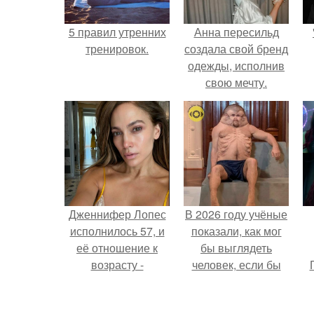
5 правил утренних
Анна пересильд
тренировок.
создала свой бренд
одежды, исполнив
свою мечту.
Дженнифер Лопес
В 2026 году учёные
исполнилось 57, и
показали, как мог
её отношение к
бы выглядеть
возрасту -
человек, если бы
настоящий
его тело
манифест
эволюционировало