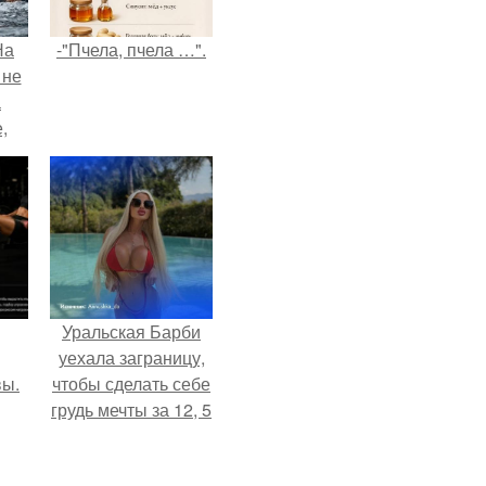
На
-"Пчела, пчела …".
 не
а
,
к
Уральская Барби
уехала заграницу,
вы.
чтобы сделать себе
грудь мечты за 12, 5
тыс.