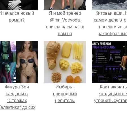
"Начался новый
Я и мой тренер
Китовьи вши. 
роман?
@mr_Voevoda
самом деле это
приглашаем вас к
насекомые, 
нам на
ракообразные
персональные
относящиеся 
тренировки в
бокоплавам.
фитнес - центр
металлист?
Фигура Зои
Имбирь -
Как накачать
салданы в
природный
ягодицы и не
"Стражах
целитель.
угробить суста
Галактики" до сих
пор вызывает
восхищение.