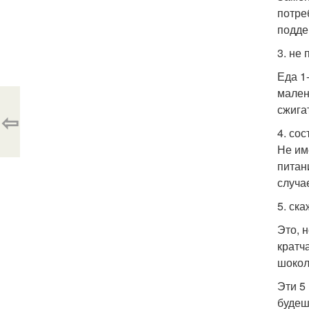
потре
подде
3. не
Еда 1
мален
сжига
⇦
4. со
Не им
питан
случае
5. ск
Это, 
кратч
шокол
Эти 5
будеш