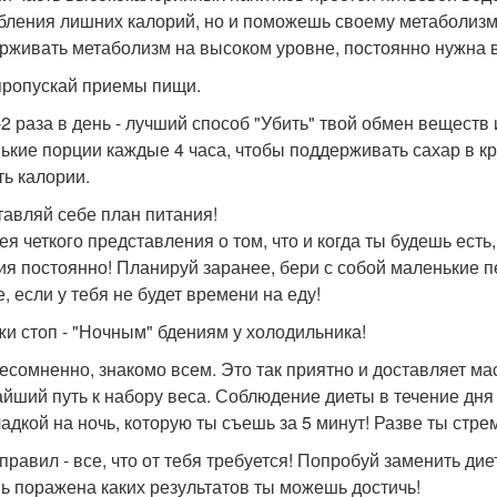
бления лишних калорий, но и поможешь своему метаболизму 
рживать метаболизм на высоком уровне, постоянно нужна 
 пропускай приемы пищи.
-2 раза в день - лучший способ "Убить" твой обмен веществ
ькие порции каждые 4 часа, чтобы поддерживать сахар в кр
ть калории.
ставляй себе план питания!
ея четкого представления о том, что и когда ты будешь ест
ия постоянно! Планируй заранее, бери с собой маленькие п
, если у тебя не будет времени на еду!
ажи стоп - "Ночным" бдениям у холодильника!
несомненно, знакомо всем. Это так приятно и доставляет ма
айший путь к набору веса. Соблюдение диеты в течение дня
адкой на ночь, которую ты съешь за 5 минут! Разве ты стре
 правил - все, что от тебя требуется! Попробуй заменить ди
ь поражена каких результатов ты можешь достичь!