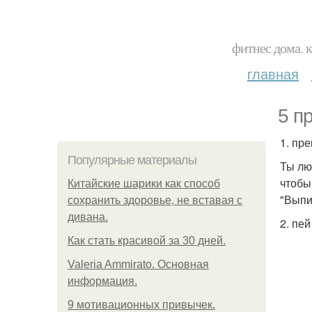
фитнес дома. 
главная
5 п
1. пре
Популярные материалы
Ты лю
чтобы
Китайские шарики как способ
"Выпи
сохранить здоровье, не вставая с
дивана.
2. пе
Как стать красивой за 30 дней.
Valeria Ammirato. Основная
информация.
9 мотивационных привычек.