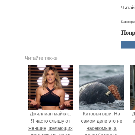
Читай
Категори
Понр
Читайте также
Джиллиан майклс:
Китовьи вши. На
Д
Я часто слышу от
самом деле это не
и
женщин, желающих
насекомые, а