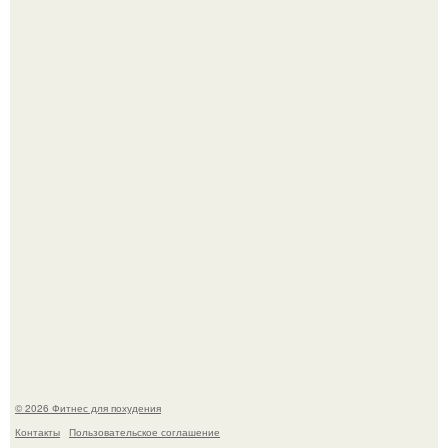
Уральская Барби уехала заграницу, чтобы сделать себе
грудь мечты за 12, 5 тыс.
Тут даже мы не знаем, как комментировать.
© 2026 Фитнес для похудения
Контакты
Пользовательское соглашение