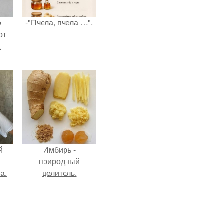
о
-"Пчела, пчела …".
от
.
й
Имбирь -
и
природный
а.
целитель.