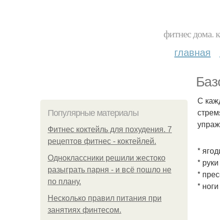
фитнес дома. 
главная
Баз
С каж
стрем
Популярные материалы
упраж
Фитнес коктейль для похудения. 7
рецептов фитнес - коктейлей.
* яго
Одноклассники решили жестоко
* руки
разыграть парня - и всё пошло не
* пре
по плану.
* ног
Несколько правил питания при
занятиях финтесом.