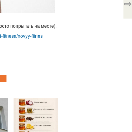
⇨
росто попрыгать на месте).
i-fitnesa/novyy-fitnes