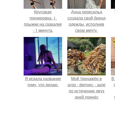
Круговая
Анна пересильд
тренировка. 1.
создала свой бренд
прыжки на скакалке
одежды, исполнив
- 1 минута.
свою мечту.
Я искала название
Мой тренажёр в
В
тому, что делаю.
агро - фитнес - зале
по истечению двух
дней принёс
ощутимый
результат.
э