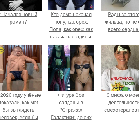
"Начался новый
Кто дома накачал
Рады за этог
роман?
попу, как орех.
жильца, но не 
Попа, как орех: как
всего сердца
накачать ягодицы.
 2026 году учёные
Фигура Зои
3 мифа о мое
показали, как мог
салданы в
деятельност
бы выглядеть
"Стражах
смехотерапевт
человек, если бы
Галактики" до сих
его тело
пор вызывает
волюционировало
восхищение.