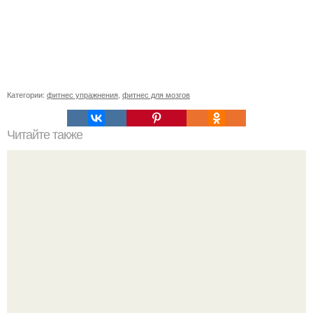
Категории:
фитнес упражнения
,
фитнес для мозгов
Читайте также
Целевая аудитория фитнес-клуба. Как определить свою
целевую аудиторию: 11 основных параметров (
параметры составления портрета ЦА).