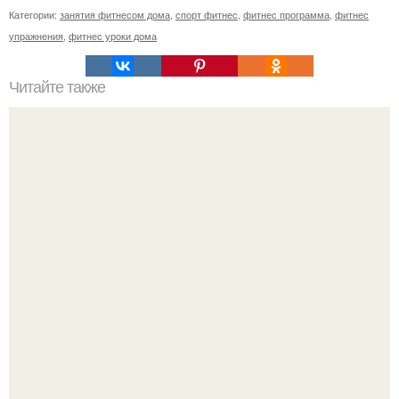
Категории:
занятия фитнесом дома
,
спорт фитнес
,
фитнес программа
,
фитнес
упражнения
,
фитнес уроки дома
Читайте также
Успешные люди. Почему люди которые занимаются
спортом всегда будут успешные и востребованные в
любой сфере деятельности.