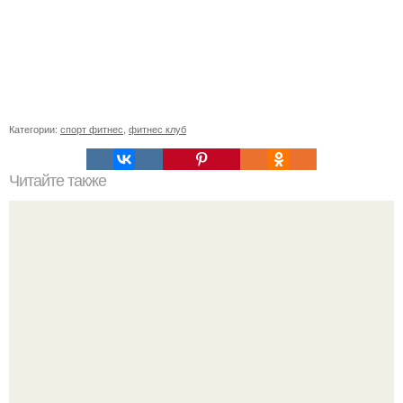
Категории:
спорт фитнес
,
фитнес клуб
Читайте также
Бесплатные секции в Москве. 10 бесплатных мест в
Москве для занятий спортом.