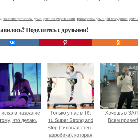
и:
занятия фитнесом дома
,
фитнес упражнения
,
тренировки дома для похудения
,
фитн
авилось? Поделитесь с друзьями!
 искала название
Только у нас в 18:
Хочешь в ЗА
тому, что делаю.
10 Super Strong and
Всем привет!
Step (силовая степ -
аэробика), которая