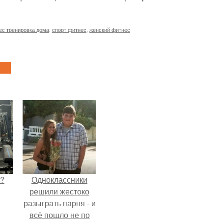
ес тренировка дома
,
спорт фитнес
,
женский фитнес
Л?
Одноклассники
решили жестоко
разыграть парня - и
всё пошло не по