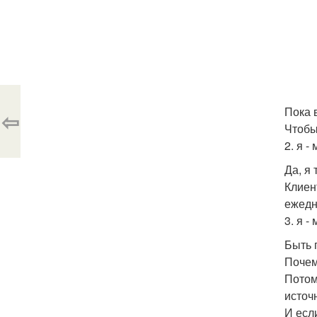
Пока 
⇦
Чтобы
2. я 
Да, я
Клиен
ежедн
3. я -
Быть 
Почем
Потом
источ
И есл