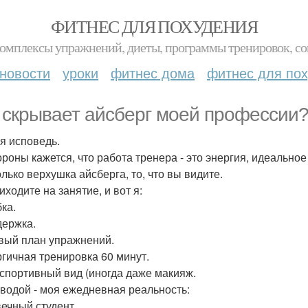
ФИТНЕС ДЛЯ ПОХУДЕНИЯ
комплексы упражнений, диеты, программы тренировок, со
новости
уроки
фитнес дома
фитнес для по
 скрывает айсберг моей профессии
я исповедь.
ороны кажется, что работа тренера - это энергия, идеально
олько верхушка айсберга, то, что вы видите.
ходите на занятие, и вот я:
ка.
держка.
овый план упражнений.
ргичная тренировка 60 минут.
 спортивный вид (иногда даже макияж.
 водой - моя ежедневная реальность:
 вечный студент.