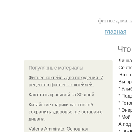
фитнес дома. 
главная
Что
Лична
Со ст
Популярные материалы
Это т
Фитнес коктейль для похудения. 7
Вы при
рецептов фитнес - коктейлей.
* Улыб
Как стать красивой за 30 дней.
* Под
* Гот
Китайские шарики как способ
* Эне
сохранить здоровье, не вставая с
* Мой
дивана.
А под
Valeria Ammirato. Основная
1. я -