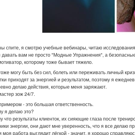
вы спите, я смотрю учебные вебинары, читаю исследования 
 давать вам не просто "Модные Упражнения", а безопасны
- мотиватор, которому тоже бывает тяжело.
 тоже могу быть без сил, болеть или переживать личный криз
тки приходят за энергией и результатом, поэтому я ежедне
евно делаю действия, которые меня заряжают.
 мастер зож 24/7.
примером - это большая ответственность.
у я делаю это?
у что результаты клиенток, их сияющие глаза после трени
ники энергии, они дают мне уверенность, что я все делаю 
и моя работа выглядит лёгкой - значит, я хорошо справляюс