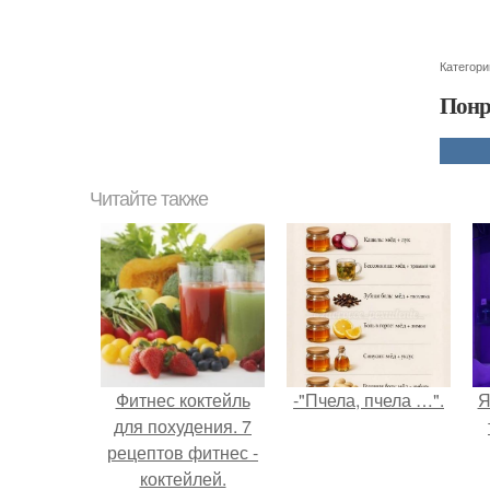
Категори
Понр
Читайте также
Фитнес коктейль
-"Пчела, пчела …".
Я
для похудения. 7
рецептов фитнес -
коктейлей.