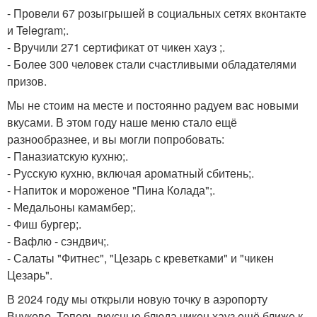
- Провели 67 розыгрышей в социальных сетях вконтакте
и Telegram;.
- Вручили 271 сертификат от чикен хауз ;.
- Более 300 человек стали счастливыми обладателями
призов.
Мы не стоим на месте и постоянно радуем вас новыми
вкусами. В этом году наше меню стало ещё
разнообразнее, и вы могли попробовать:
- Паназиатскую кухню;.
- Русскую кухню, включая ароматный сбитень;.
- Напиток и мороженое "Пина Колада";.
- Медальоны камамбер;.
- Фиш бургер;.
- Вафлю - сэндвич;.
- Салаты "Фитнес", "Цезарь с креветками" и "чикен
Цезарь".
В 2024 году мы открыли новую точку в аэропорту
Внуково. Теперь вкусные блюда чикен хауз ещё ближе к