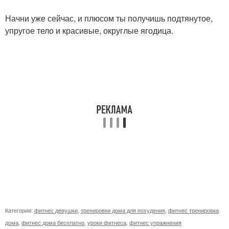
Начни уже сейчас, и плюсом ты получишь подтянутое,
упругое тело и красивые, округлые ягодица.
Категории:
фитнес девушки
,
тренировки дома для похудения
,
фитнес тренировка
дома
,
фитнес дома бесплатно
,
уроки фитнеса
,
фитнес упражнения