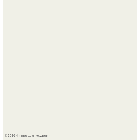
Тут даже мы не знаем, как комментировать.
Сергей соседов показал свою скромную дачу - и удивил
поклонников.
© 2026 Фитнес для похудения