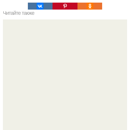
Читайте также
Заколдованное место и его проводник.
Китовьи вши. На самом деле это не насекомые, а
ракообразные, относящиеся к бокоплавам.