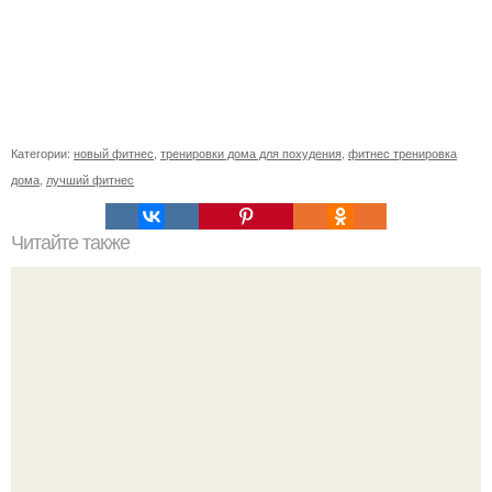
Категории:
новый фитнес
,
тренировки дома для похудения
,
фитнес тренировка
дома
,
лучший фитнес
Читайте также
Куда сходить в Тюмени. 20 Лучших мест в Тюмени, куда
можно сходить с маленьким ребенком