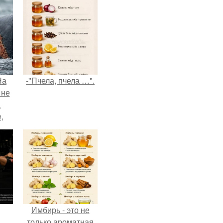
На
-"Пчела, пчела …".
 не
а
,
к
Имбирь - это не
только ароматная