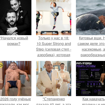
"Начался новый
Только у нас в 18:
Китовьи вши. 
роман?
10 Super Strong and
самом деле это
Step (силовая степ -
насекомые, 
аэробика), которая
ракообразные
включает в себя
относящиеся 
все основные
бокоплавам.
направления
фитнеса:
 2026 году учёные
"Степаненко
Как накачать
показали, как мог
пахала 40 лет, а эта
ягодицы и не