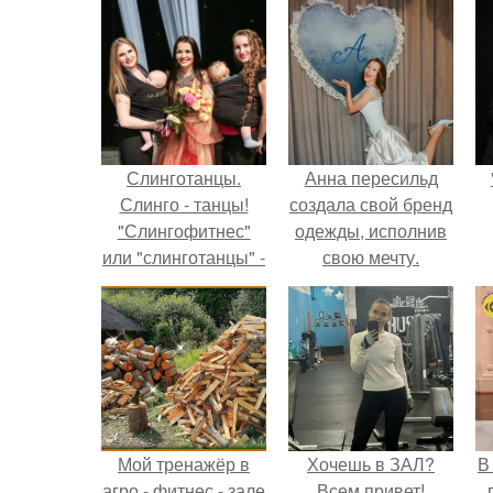
Слинготанцы.
Анна пересильд
Слинго - танцы!
создала свой бренд
"Слингофитнес"
одежды, исполнив
или "слинготанцы" -
свою мечту.
это новое
направление в
фитнесе,
придуманное
специально для
мам с грудными
детьми.
Мой тренажёр в
Хочешь в ЗАЛ?
В
агро - фитнес - зале
Всем привет!