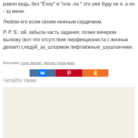
равно ведь, без "Ёхоу" и "ола -ла " это уже буду не я. а он
- за меня.
Люблю его всем своим нежным сердечком.
P. P. S.: ой, забыла часть задания, позже вечером
выложу (вот что отсутствие перфекциониста с жизнью
делает) следуй_за_штормом лифтаёжные_шушпанчики.
Категории:
спорт фитнес
,
фитнес уроки дома
Читайте также
Сколько раз нужно делать планку, чтобы похудеть.